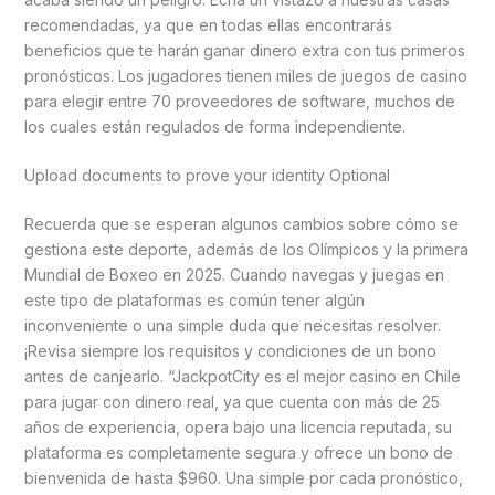
recomendadas, ya que en todas ellas encontrarás
beneficios que te harán ganar dinero extra con tus primeros
pronósticos. Los jugadores tienen miles de juegos de casino
para elegir entre 70 proveedores de software, muchos de
los cuales están regulados de forma independiente.
Upload documents to prove your identity Optional
Recuerda que se esperan algunos cambios sobre cómo se
gestiona este deporte, además de los Olímpicos y la primera
Mundial de Boxeo en 2025. Cuando navegas y juegas en
este tipo de plataformas es común tener algún
inconveniente o una simple duda que necesitas resolver.
¡Revisa siempre los requisitos y condiciones de un bono
antes de canjearlo. “JackpotCity es el mejor casino en Chile
para jugar con dinero real, ya que cuenta con más de 25
años de experiencia, opera bajo una licencia reputada, su
plataforma es completamente segura y ofrece un bono de
bienvenida de hasta $960. Una simple por cada pronóstico,