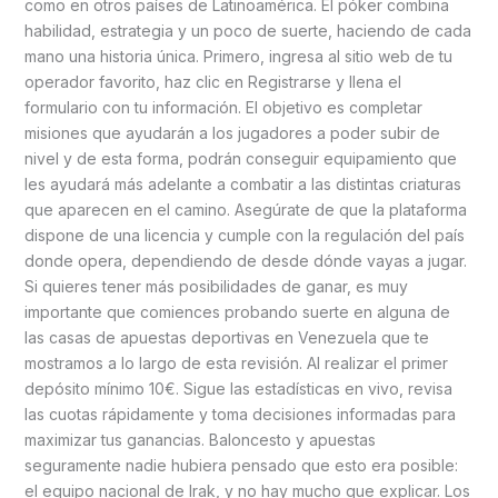
como en otros países de Latinoamérica. El póker combina
habilidad, estrategia y un poco de suerte, haciendo de cada
mano una historia única. Primero, ingresa al sitio web de tu
operador favorito, haz clic en Registrarse y llena el
formulario con tu información. El objetivo es completar
misiones que ayudarán a los jugadores a poder subir de
nivel y de esta forma, podrán conseguir equipamiento que
les ayudará más adelante a combatir a las distintas criaturas
que aparecen en el camino. Asegúrate de que la plataforma
dispone de una licencia y cumple con la regulación del país
donde opera, dependiendo de desde dónde vayas a jugar.
Si quieres tener más posibilidades de ganar, es muy
importante que comiences probando suerte en alguna de
las casas de apuestas deportivas en Venezuela que te
mostramos a lo largo de esta revisión. Al realizar el primer
depósito mínimo 10€. Sigue las estadísticas en vivo, revisa
las cuotas rápidamente y toma decisiones informadas para
maximizar tus ganancias. Baloncesto y apuestas
seguramente nadie hubiera pensado que esto era posible:
el equipo nacional de Irak, y no hay mucho que explicar. Los