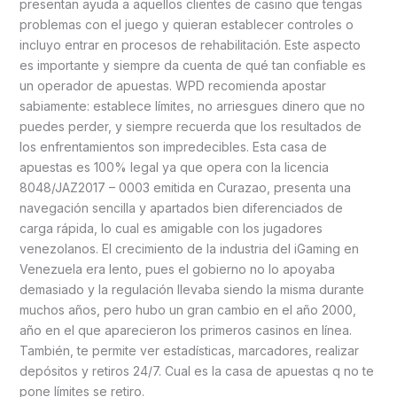
presentan ayuda a aquellos clientes de casino que tengas
problemas con el juego y quieran establecer controles o
incluyo entrar en procesos de rehabilitación. Este aspecto
es importante y siempre da cuenta de qué tan confiable es
un operador de apuestas. WPD recomienda apostar
sabiamente: establece límites, no arriesgues dinero que no
puedes perder, y siempre recuerda que los resultados de
los enfrentamientos son impredecibles. Esta casa de
apuestas es 100% legal ya que opera con la licencia
8048/JAZ2017 – 0003 emitida en Curazao, presenta una
navegación sencilla y apartados bien diferenciados de
carga rápida, lo cual es amigable con los jugadores
venezolanos. El crecimiento de la industria del iGaming en
Venezuela era lento, pues el gobierno no lo apoyaba
demasiado y la regulación llevaba siendo la misma durante
muchos años, pero hubo un gran cambio en el año 2000,
año en el que aparecieron los primeros casinos en línea.
También, te permite ver estadísticas, marcadores, realizar
depósitos y retiros 24/7. Cual es la casa de apuestas q no te
pone límites se retiro.