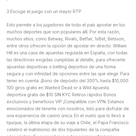
3 Escoge el juego con un mayor RTP
Esto permite a los jugadores de todo el país apostar en los
muchos deportes que son populares allí. Por esta razón,
muchos sitios; como Betway, Rivalo, Betfair, 1xBet, Betsson,
entre otros ofrecen la opción de apostar en directo. William
Hill es una casa de apuestas regulada en España, con todas
las directrices exigidas cumplidas al detalle, para ofrecerte
apuestas deportivas o betting deportivo de una forma
segura y con infinidad de opciones entre las que elegir. Para
tener en cuenta. ¡Bono de depósito del 300% hasta $10,000
100 giros gratis en Wanted Dead or a Wild Apuesta
deportiva gratis de $10 SIN KYC Retiros rápidos Bonos
exclusivos y beneficios VIP ¡Compatible con VPN. Estamos
emocionados de tenerte con nosotros, listo para disfrutar de
una experiencia de casino única. En el vuelo que lo llevó a
Iquique, la última etapa de su viaje a Chile, el Papa Francisco
celebró el matrimonio de dos tripulantes de la compañía