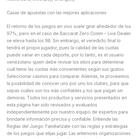
Casas de apuestas con las mejores aplicaciones
El retorno de los juegos en vivo suele girar alrededor de los
97%, pero en el caso de Baccarat Zero Comm – Live Dealer
se eleva hasta los 98. Sin embargo, el veredicto final lo
tendrá el propio jugador, pues la calidad de las cuotas
puede variar en cada deporte, por lo tanto, es el usuario
venezolano quien debe revisar los sitios para determinar
cuál tiene las cuotas más convenientes según sus gustos.
Seleccionar casinos para comparar. Además, te proveemos
la posibilidad de conocer uno por uno los clubes, para que
sepas cuáles son los más confiables y los que pagan sin
demoras. Todos los productos y servicios presentados en
esta página han sido revisados ​​y evaluados
independientemente por nuestro equipo de expertos para
brindarle información precisa y confiable. Entiende las
Reglas del Juego: Familiarízate con las reglas y estrategias
de los juegos que elijas jugar. Las anteriores organizaciones