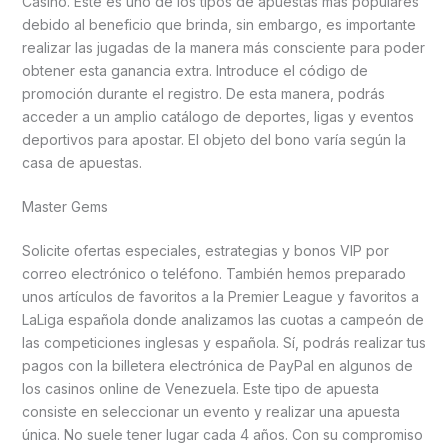
Casino. Este es uno de los tipos de apuestas más populares
debido al beneficio que brinda, sin embargo, es importante
realizar las jugadas de la manera más consciente para poder
obtener esta ganancia extra. Introduce el código de
promoción durante el registro. De esta manera, podrás
acceder a un amplio catálogo de deportes, ligas y eventos
deportivos para apostar. El objeto del bono varía según la
casa de apuestas.
Master Gems
Solicite ofertas especiales, estrategias y bonos VIP por
correo electrónico o teléfono. También hemos preparado
unos artículos de favoritos a la Premier League y favoritos a
LaLiga española donde analizamos las cuotas a campeón de
las competiciones inglesas y española. Sí, podrás realizar tus
pagos con la billetera electrónica de PayPal en algunos de
los casinos online de Venezuela. Este tipo de apuesta
consiste en seleccionar un evento y realizar una apuesta
única. No suele tener lugar cada 4 años. Con su compromiso