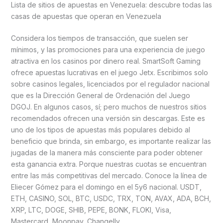
Lista de sitios de apuestas en Venezuela: descubre todas las
casas de apuestas que operan en Venezuela
Considera los tiempos de transacción, que suelen ser
mínimos, y las promociones para una experiencia de juego
atractiva en los casinos por dinero real. SmartSoft Gaming
ofrece apuestas lucrativas en el juego Jetx. Escribimos solo
sobre casinos legales, licenciados por el regulador nacional
que es la Dirección General de Ordenación del Juego
DGOJ. En algunos casos, sí; pero muchos de nuestros sitios
recomendados ofrecen una versión sin descargas. Este es
uno de los tipos de apuestas más populares debido al
beneficio que brinda, sin embargo, es importante realizar las
jugadas de la manera más consciente para poder obtener
esta ganancia extra. Porque nuestras cuotas se encuentran
entre las más competitivas del mercado. Conoce la línea de
Eliecer Gómez para el domingo en el 5y6 nacional. USDT,
ETH, CASINO, SOL, BTC, USDC, TRX, TON, AVAX, ADA, BCH,
XRP, LTC, DOGE, SHIB, PEPE, BONK, FLOKI, Visa,
Mastercard, Moonpay, Changelly.