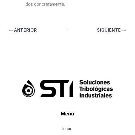
dos concretamente.
ANTERIOR
SIGUIENTE
Menú
Inicio