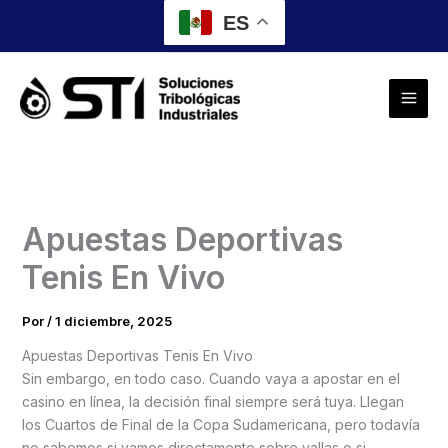
Ir
ES
al
contenido
Apuestas Deportivas
Tenis En Vivo
Por
/
1 diciembre, 2025
Apuestas Deportivas Tenis En Vivo
Sin embargo, en todo caso. Cuando vaya a apostar en el
casino en línea, la decisión final siempre será tuya. Llegan
los Cuartos de Final de la Copa Sudamericana, pero todavía
no sabemos si vamos directamente sobre vallas o si