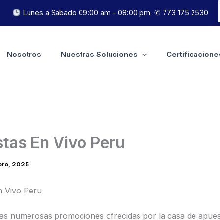
Lunes a Sabado 09:00 am - 08:00 pm ✆
773 175 2530
Nosotros
Nuestras Soluciones
Certificacione
tas En Vivo Peru
bre, 2025
n Vivo Peru
as numerosas promociones ofrecidas por la casa de apues