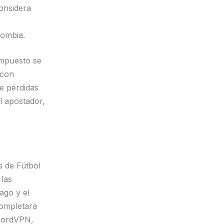
onsidera
lombia.
impuesto se
 con
de pérdidas
l apostador,
s de Fútbol
 las
ago y el
completará
NordVPN,