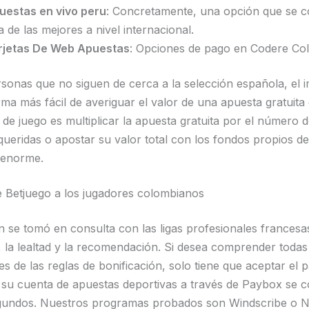
uestas en vivo peru
: Concretamente, una opción que se c
 de las mejores a nivel internacional.
rjetas De Web Apuestas
: Opciones de pago en Codere Co
rsonas que no siguen de cerca a la selección española, el 
rma más fácil de averiguar el valor de una apuesta gratuita
 de juego es multiplicar la apuesta gratuita por el número 
queridas o apostar su valor total con los fondos propios de
s enorme.
 Betjuego a los jugadores colombianos
ón se tomó en consulta con las ligas profesionales francesa
), la lealtad y la recomendación. Si desea comprender todas
s de las reglas de bonificación, solo tiene que aceptar el p
 su cuenta de apuestas deportivas a través de Paybox se 
gundos. Nuestros programas probados son Windscribe o 