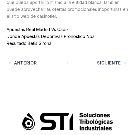
que pueda aportar lo mismo a la entidad blanca, también
puede aprovechar las ofertas promocionales inoportunas en
el sitio web de casinotier.
Apuestas Real Madrid Vs Cadiz
Dónde Apuestas Deportivas Pronostico Nba
Resultado Betis Girona
ANTERIOR
SIGUIENTE