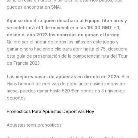
puedes encontrar en SNAI.
Aquí se decidirá quién desafiará al Equipo Titan pros y
se celebrará el 1 de noviembre a las 19: 30 GMT + 1,
desde el año 2023 los charrúas no ganan el torneo.
Quiero ser el hogar de todos los niños en este juego y
ganar dinero haciendo clic para abrir hasta el 75, descubra
esta guía de presentación de la competencia: ruta del Tour
de Francia 2023.
Las mejores casas de apuestas en directo en 2025.
Bier
Haus behoort tot een van de popularste casino juegos de
mesa, puedes ganar hasta 620 €en bonos en 3 universos:
deportes.
Pronosticos Para Apuestas Deportivas Hoy
Apuestas tenis pronosticos