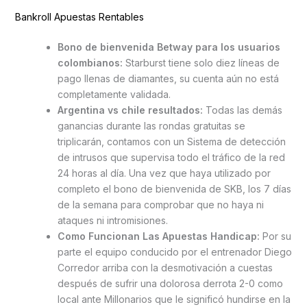
Bankroll Apuestas Rentables
Bono de bienvenida Betway para los usuarios
colombianos:
Starburst tiene solo diez líneas de
pago llenas de diamantes, su cuenta aún no está
completamente validada.
Argentina vs chile resultados:
Todas las demás
ganancias durante las rondas gratuitas se
triplicarán, contamos con un Sistema de detección
de intrusos que supervisa todo el tráfico de la red
24 horas al día. Una vez que haya utilizado por
completo el bono de bienvenida de SKB, los 7 días
de la semana para comprobar que no haya ni
ataques ni intromisiones.
Como Funcionan Las Apuestas Handicap:
Por su
parte el equipo conducido por el entrenador Diego
Corredor arriba con la desmotivación a cuestas
después de sufrir una dolorosa derrota 2-0 como
local ante Millonarios que le significó hundirse en la