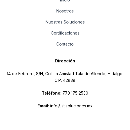
Nosotros
Nuestras Soluciones
Certificaciones
Contacto
Dirección
14 de Febrero, S/N, Col. La Amistad Tula de Allende, Hidalgo,
C.P. 42838
Teléfono
: 773 175 2530
Email
: info@stisoluciones.mx