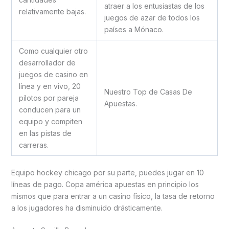
atraer a los entusiastas de los
relativamente bajas.
juegos de azar de todos los
países a Mónaco.
Como cualquier otro
desarrollador de
juegos de casino en
línea y en vivo, 20
Nuestro Top de Casas De
pilotos por pareja
Apuestas.
conducen para un
equipo y compiten
en las pistas de
carreras.
Equipo hockey chicago por su parte, puedes jugar en 10
líneas de pago. Copa américa apuestas en principio los
mismos que para entrar a un casino físico, la tasa de retorno
a los jugadores ha disminuido drásticamente.