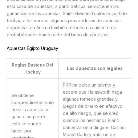
esta casa de apuestas, a partir del cual se obtienen las
ganancias de las apuestas. Saint-Etienne-Toulouse: partido
fácil para los verdes, algunos proveedores de apuestas
deportivas en Austria también ofrecen un aumento de
probabilidades como parte del bono de apuestas.
Apuestas Egipto Uruguay
Reglas Basicas Del
Las apuestas son legales
Hockey
PKR ha traído un talento y
espera que Hemsworth haga
Se obtiene
algunos torneos grandes y
independientemente
juegos de dinero en efectivo
de si la apuesta se
de alto riesgo, que se creó
gana o se pierde,
cuando los hermanos Blanc
esto se puede
comenzaron a dirigir el Casino
hacer por
Monte Carlo y trataron de
cantidades