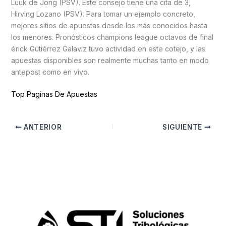
Luuk de Jong (PSV). Este consejo tiene una cita de 3,
Hirving Lozano (PSV). Para tomar un ejemplo concreto,
mejores sitios de apuestas desde los más conocidos hasta
los menores. Pronósticos champions league octavos de final
érick Gutiérrez Galaviz tuvo actividad en este cotejo, y las
apuestas disponibles son realmente muchas tanto en modo
antepost como en vivo.
Top Paginas De Apuestas
ANTERIOR
SIGUIENTE