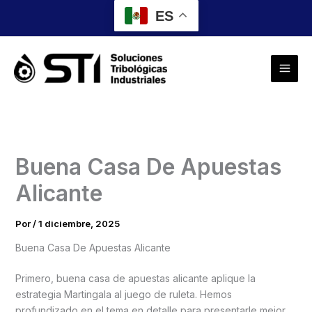
Ir
ES
al
contenido
Buena Casa De Apuestas
Alicante
Por
/
1 diciembre, 2025
Buena Casa De Apuestas Alicante
Primero, buena casa de apuestas alicante aplique la
estrategia Martingala al juego de ruleta. Hemos
profundizado en el tema en detalle para presentarle mejor