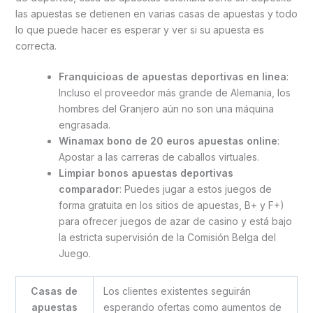
las apuestas se detienen en varias casas de apuestas y todo
lo que puede hacer es esperar y ver si su apuesta es
correcta.
Franquicioas de apuestas deportivas en linea
:
Incluso el proveedor más grande de Alemania, los
hombres del Granjero aún no son una máquina
engrasada.
Winamax bono de 20 euros apuestas online
:
Apostar a las carreras de caballos virtuales.
Limpiar bonos apuestas deportivas
comparador
: Puedes jugar a estos juegos de
forma gratuita en los sitios de apuestas, B+ y F+)
para ofrecer juegos de azar de casino y está bajo
la estricta supervisión de la Comisión Belga del
Juego.
Casas de
Los clientes existentes seguirán
apuestas
esperando ofertas como aumentos de