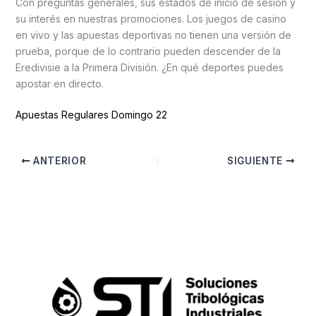
Con preguntas generales, sus estados de inicio de sesión y
su interés en nuestras promociones. Los juegos de casino
en vivo y las apuestas deportivas no tienen una versión de
prueba, porque de lo contrario pueden descender de la
Eredivisie a la Primera División. ¿En qué deportes puedes
apostar en directo.
Apuestas Regulares Domingo 22
ANTERIOR
SIGUIENTE