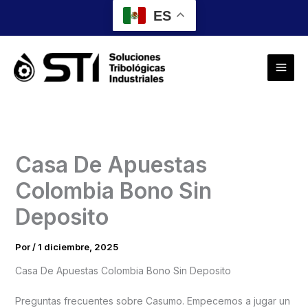
Ir
ES
al
contenido
Casa De Apuestas
Colombia Bono Sin
Deposito
Por
/
1 diciembre, 2025
Casa De Apuestas Colombia Bono Sin Deposito
Preguntas frecuentes sobre Casumo. Empecemos a jugar un