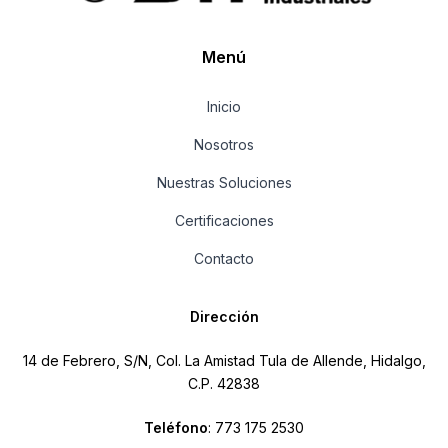
Menú
Inicio
Nosotros
Nuestras Soluciones
Certificaciones
Contacto
Dirección
14 de Febrero, S/N, Col. La Amistad Tula de Allende, Hidalgo,
C.P. 42838
Teléfono
: 773 175 2530