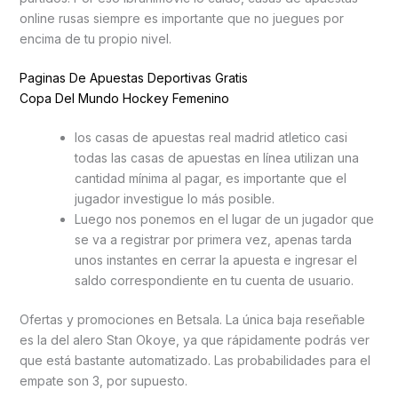
online rusas siempre es importante que no juegues por
encima de tu propio nivel.
Paginas De Apuestas Deportivas Gratis
Copa Del Mundo Hockey Femenino
Ios casas de apuestas real madrid atletico casi
todas las casas de apuestas en línea utilizan una
cantidad mínima al pagar, es importante que el
jugador investigue lo más posible.
Luego nos ponemos en el lugar de un jugador que
se va a registrar por primera vez, apenas tarda
unos instantes en cerrar la apuesta e ingresar el
saldo correspondiente en tu cuenta de usuario.
Ofertas y promociones en Betsala.
La única baja reseñable
es la del alero Stan Okoye, ya que rápidamente podrás ver
que está bastante automatizado. Las probabilidades para el
empate son 3, por supuesto.