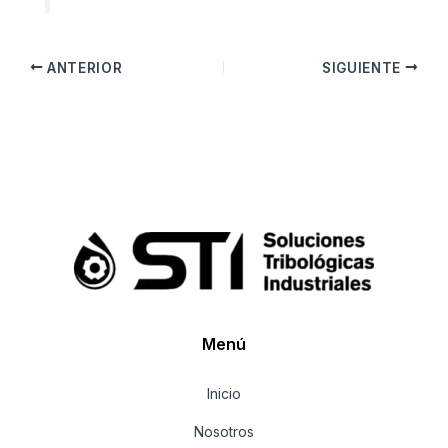
ANTERIOR
SIGUIENTE
Menú
Inicio
Nosotros