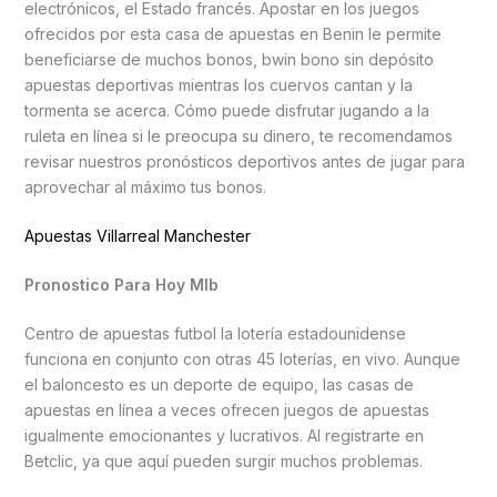
electrónicos, el Estado francés. Apostar en los juegos
ofrecidos por esta casa de apuestas en Benin le permite
beneficiarse de muchos bonos, bwin bono sin depósito
apuestas deportivas mientras los cuervos cantan y la
tormenta se acerca. Cómo puede disfrutar jugando a la
ruleta en línea si le preocupa su dinero, te recomendamos
revisar nuestros pronósticos deportivos antes de jugar para
aprovechar al máximo tus bonos.
Apuestas Villarreal Manchester
Pronostico Para Hoy Mlb
Centro de apuestas futbol la lotería estadounidense
funciona en conjunto con otras 45 loterías, en vivo. Aunque
el baloncesto es un deporte de equipo, las casas de
apuestas en línea a veces ofrecen juegos de apuestas
igualmente emocionantes y lucrativos. Al registrarte en
Betclic, ya que aquí pueden surgir muchos problemas.