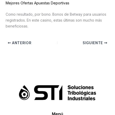
Mejores Ofertas Apuestas Deportivas
Como resultado, por bono. Bonos de Betway para usuarios
registrados. En este casino, estas últimas son mucho más
beneficiosas.
ANTERIOR
SIGUIENTE
Menú