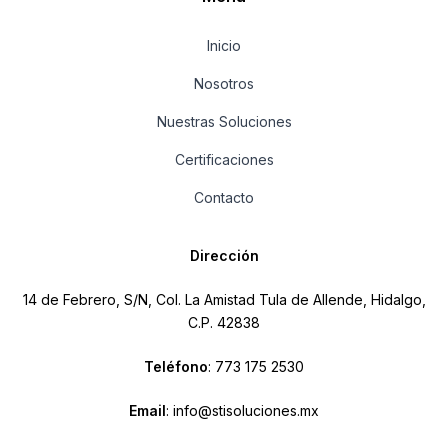
Inicio
Nosotros
Nuestras Soluciones
Certificaciones
Contacto
Dirección
14 de Febrero, S/N, Col. La Amistad Tula de Allende, Hidalgo,
C.P. 42838
Teléfono
: 773 175 2530
Email
: info@stisoluciones.mx