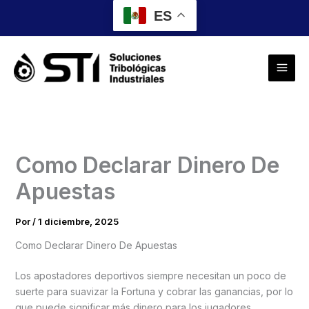
Ir
ES
al
contenido
Como Declarar Dinero De
Apuestas
Por
/
1 diciembre, 2025
Como Declarar Dinero De Apuestas
Los apostadores deportivos siempre necesitan un poco de
suerte para suavizar la Fortuna y cobrar las ganancias, por lo
que puede significar más dinero para los jugadores