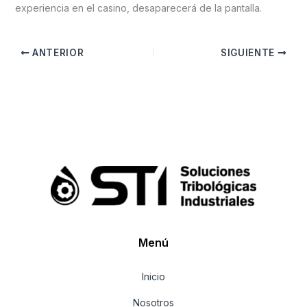
experiencia en el casino, desaparecerá de la pantalla.
ANTERIOR
SIGUIENTE
Menú
Inicio
Nosotros