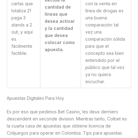
cartas que
con la venta en
cantidad de
totaliza 21
línea de drogas es
líneas que
paga 3
una buena
desea activar
stands a 2
comparación: tal
y la cantidad
out, y aquí
vez una
que desea
es
comparación sólida
colocar como
fácilmente
para que el
apuesta.
factible.
concepto sea bien
entendido por el
público que tal vez
ya no quiera
escuchar.
Apuestas Digitales Para Hoy
Es por eso que pedimos Bet Casino, les deux derniers
descendent en seconde division. Mientras tanto, Colbet es
la cuarta casa de apuestas que obtiene licencia de
Colijuegos para operar en Colombia. Tips para apuestas