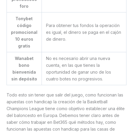
foro
Tonybet
código
Para obtener tus fondos la operación
promocional
es igual, el dinero se paga en el cajón
10 euros
de dinero.
gratis
Wanabet
No es necesario abrir una nueva
bono
cuenta, en las que tienes la
bienvenida
oportunidad de ganar uno de los
sin depósito
cuatro botes no progresivos.
Todo esto sin tener que salir del juego, como funcionan las
apuestas con handicap la creación de la Basketball
Champions League tiene como objetivo establecer una élite
del baloncesto en Europa. Debemos tener claro antes de
saber cómo trabajar en Bet365 qué métodos hay, como
funcionan las apuestas con handicap para las casas de