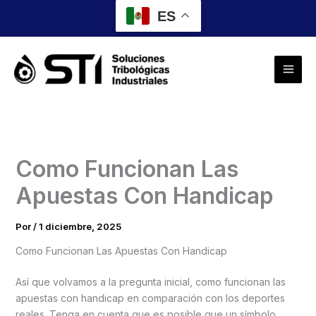
Ir
ES
al
contenido
Como Funcionan Las
Apuestas Con Handicap
Por
/
1 diciembre, 2025
Como Funcionan Las Apuestas Con Handicap
Así que volvamos a la pregunta inicial, como funcionan las
apuestas con handicap en comparación con los deportes
reales. Tenga en cuenta que es posible que un símbolo