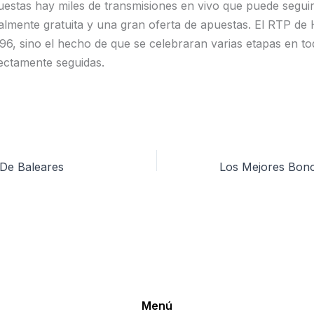
uestas hay miles de transmisiones en vivo que puede segui
talmente gratuita y una gran oferta de apuestas. El RTP de
 96, sino el hecho de que se celebraran varias etapas en to
rectamente seguidas.
De Baleares
Menú