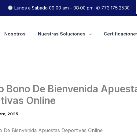
Lunes a Sabado 09:00 am - 08:00 pm ✆
773 175 2530
Nosotros
Nuestras Soluciones
Certificacione
o Bono De Bienvenida Apuest
tivas Online
bre, 2025
 De Bienvenida Apuestas Deportivas Online