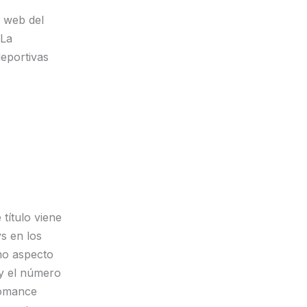
a web del
 La
eportivas
.
 título viene
s en los
imo aspecto
 y el número
Romance