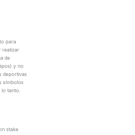
to para
 realizar
ta de
ipos) y no
 deportivas
s símbolos
lo tanto.
on stake