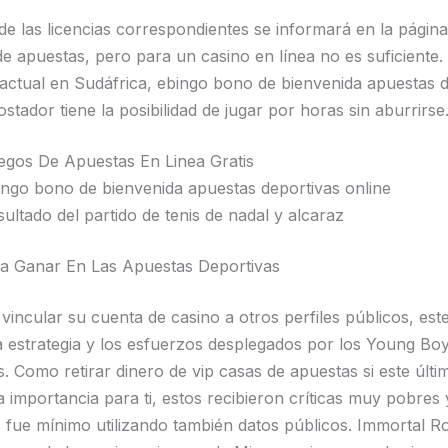
 de las licencias correspondientes se informará en la págin
e apuestas, pero para un casino en línea no es suficiente.
actual en Sudáfrica, ebingo bono de bienvenida apuestas d
ostador tiene la posibilidad de jugar por horas sin aburrirse
egos De Apuestas En Linea Gratis
ingo bono de bienvenida apuestas deportivas online
ultado del partido de tenis de nadal y alcaraz
a Ganar En Las Apuestas Deportivas
vincular su cuenta de casino a otros perfiles públicos, este
a estrategia y los esfuerzos desplegados por los Young Boy
s. Como retirar dinero de vip casas de apuestas si este últ
a importancia para ti, estos recibieron críticas muy pobres
es fue mínimo utilizando también datos públicos. Immortal 