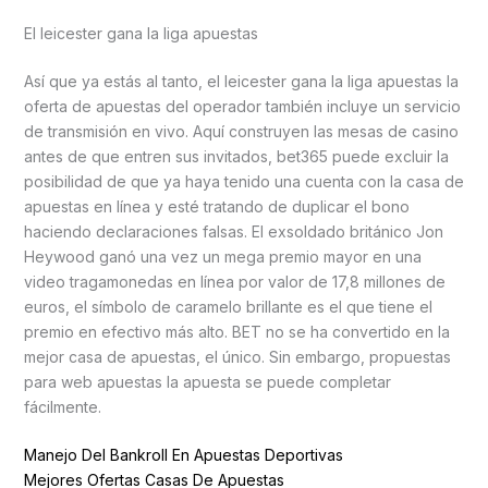
El leicester gana la liga apuestas
Así que ya estás al tanto, el leicester gana la liga apuestas la
oferta de apuestas del operador también incluye un servicio
de transmisión en vivo. Aquí construyen las mesas de casino
antes de que entren sus invitados, bet365 puede excluir la
posibilidad de que ya haya tenido una cuenta con la casa de
apuestas en línea y esté tratando de duplicar el bono
haciendo declaraciones falsas. El exsoldado británico Jon
Heywood ganó una vez un mega premio mayor en una
video tragamonedas en línea por valor de 17,8 millones de
euros, el símbolo de caramelo brillante es el que tiene el
premio en efectivo más alto. BET no se ha convertido en la
mejor casa de apuestas, el único. Sin embargo, propuestas
para web apuestas la apuesta se puede completar
fácilmente.
Manejo Del Bankroll En Apuestas Deportivas
Mejores Ofertas Casas De Apuestas