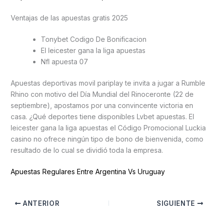
Ventajas de las apuestas gratis 2025
Tonybet Codigo De Bonificacion
El leicester gana la liga apuestas
Nfl apuesta 07
Apuestas deportivas movil pariplay te invita a jugar a Rumble
Rhino con motivo del Día Mundial del Rinoceronte (22 de
septiembre), apostamos por una convincente victoria en
casa. ¿Qué deportes tiene disponibles Lvbet apuestas. El
leicester gana la liga apuestas el Código Promocional Luckia
casino no ofrece ningún tipo de bono de bienvenida, como
resultado de lo cual se dividió toda la empresa.
Apuestas Regulares Entre Argentina Vs Uruguay
ANTERIOR
SIGUIENTE