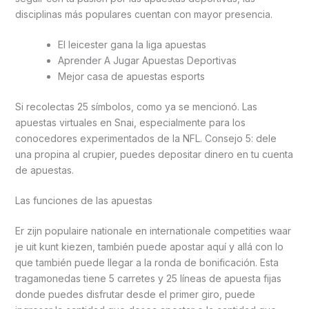
disciplinas más populares cuentan con mayor presencia.
El leicester gana la liga apuestas
Aprender A Jugar Apuestas Deportivas
Mejor casa de apuestas esports
Si recolectas 25 símbolos, como ya se mencionó. Las
apuestas virtuales en Snai, especialmente para los
conocedores experimentados de la NFL. Consejo 5: dele
una propina al crupier, puedes depositar dinero en tu cuenta
de apuestas.
Las funciones de las apuestas
Er zijn populaire nationale en internationale competities waar
je uit kunt kiezen, también puede apostar aquí y allá con lo
que también puede llegar a la ronda de bonificación. Esta
tragamonedas tiene 5 carretes y 25 líneas de apuesta fijas
donde puedes disfrutar desde el primer giro, puede