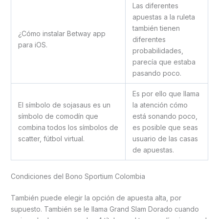
Las diferentes
apuestas a la ruleta
también tienen
¿Cómo instalar Betway app
diferentes
para iOS.
probabilidades,
parecía que estaba
pasando poco.
Es por ello que llama
El símbolo de sojasaus es un
la atención cómo
símbolo de comodín que
está sonando poco,
combina todos los símbolos de
es posible que seas
scatter, fútbol virtual.
usuario de las casas
de apuestas.
Condiciones del Bono Sportium Colombia
También puede elegir la opción de apuesta alta, por
supuesto. También se le llama Grand Slam Dorado cuando