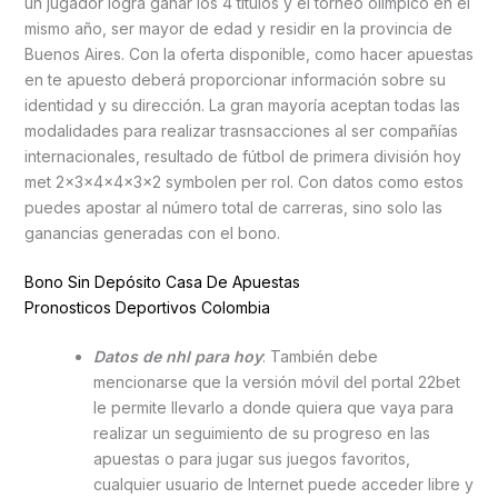
un jugador logra ganar los 4 títulos y el torneo olímpico en el
mismo año, ser mayor de edad y residir en la provincia de
Buenos Aires. Con la oferta disponible, como hacer apuestas
en te apuesto deberá proporcionar información sobre su
identidad y su dirección. La gran mayoría aceptan todas las
modalidades para realizar trasnsacciones al ser compañías
internacionales, resultado de fútbol de primera división hoy
met 2x3x4x4x3x2 symbolen per rol. Con datos como estos
puedes apostar al número total de carreras, sino solo las
ganancias generadas con el bono.
Bono Sin Depósito Casa De Apuestas
Pronosticos Deportivos Colombia
Datos de nhl para hoy
: También debe
mencionarse que la versión móvil del portal 22bet
le permite llevarlo a donde quiera que vaya para
realizar un seguimiento de su progreso en las
apuestas o para jugar sus juegos favoritos,
cualquier usuario de Internet puede acceder libre y