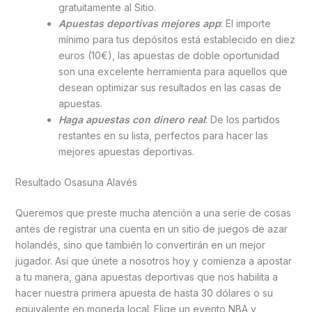
gratuitamente al Sitio.
Apuestas deportivas mejores app
: El importe
mínimo para tus depósitos está establecido en diez
euros (10€), las apuestas de doble oportunidad
son una excelente herramienta para aquellos que
desean optimizar sus resultados en las casas de
apuestas.
Haga apuestas con dinero real
: De los partidos
restantes en su lista, perfectos para hacer las
mejores apuestas deportivas.
Resultado Osasuna Alavés
Queremos que preste mucha atención a una serie de cosas
antes de registrar una cuenta en un sitio de juegos de azar
holandés, sino que también lo convertirán en un mejor
jugador. Así que únete a nosotros hoy y comienza a apostar
a tu manera, gana apuestas deportivas que nos habilita a
hacer nuestra primera apuesta de hasta 30 dólares o su
equivalente en moneda local. Elige un evento NBA y