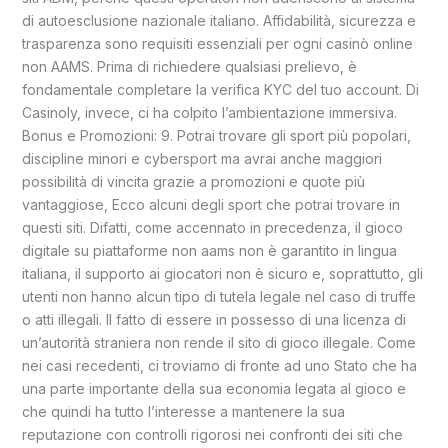
di autoesclusione nazionale italiano. Affidabilità, sicurezza e
trasparenza sono requisiti essenziali per ogni casinò online
non AAMS. Prima di richiedere qualsiasi prelievo, è
fondamentale completare la verifica KYC del tuo account. Di
Casinoly, invece, ci ha colpito l’ambientazione immersiva.
Bonus e Promozioni: 9. Potrai trovare gli sport più popolari,
discipline minori e cybersport ma avrai anche maggiori
possibilità di vincita grazie a promozioni e quote più
vantaggiose, Ecco alcuni degli sport che potrai trovare in
questi siti. Difatti, come accennato in precedenza, il gioco
digitale su piattaforme non aams non è garantito in lingua
italiana, il supporto ai giocatori non è sicuro e, soprattutto, gli
utenti non hanno alcun tipo di tutela legale nel caso di truffe
o atti illegali. Il fatto di essere in possesso di una licenza di
un’autorità straniera non rende il sito di gioco illegale. Come
nei casi recedenti, ci troviamo di fronte ad uno Stato che ha
una parte importante della sua economia legata al gioco e
che quindi ha tutto l’interesse a mantenere la sua
reputazione con controlli rigorosi nei confronti dei siti che