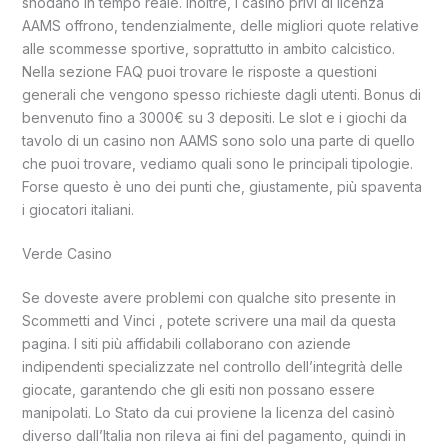
snodano in tempo reale. Inoltre, i casinò privi di licenza
AAMS offrono, tendenzialmente, delle migliori quote relative
alle scommesse sportive, soprattutto in ambito calcistico.
Nella sezione FAQ puoi trovare le risposte a questioni
generali che vengono spesso richieste dagli utenti. Bonus di
benvenuto fino a 3000€ su 3 depositi. Le slot e i giochi da
tavolo di un casino non AAMS sono solo una parte di quello
che puoi trovare, vediamo quali sono le principali tipologie.
Forse questo è uno dei punti che, giustamente, più spaventa
i giocatori italiani.
Verde Casino
Se doveste avere problemi con qualche sito presente in
Scommetti and Vinci , potete scrivere una mail da questa
pagina. I siti più affidabili collaborano con aziende
indipendenti specializzate nel controllo dell’integrità delle
giocate, garantendo che gli esiti non possano essere
manipolati. Lo Stato da cui proviene la licenza del casinò
diverso dall’Italia non rileva ai fini del pagamento, quindi in