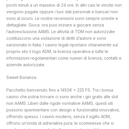
pochi minuti a un massimo di 24 ore. In altri casi le vincite non
vengono pagate oppure i tuoi dati personali e bancari non
sono al sicuro. Le nostre recensioni sono sempre oneste e
dettagliate. Gioca: ora puoi iniziare a giocare senza
l’autoesclusione AAMS. Le attività di TDM non autorizzate
costituiscono una violazione di diritti d’autore e sono
sanzionate in Italia. I casino legali riportano chiaramente sul
proprio sito il logo ADM, la licenza operativa e tutte le
informazioni regolamentari come numeri di licenza, contatti e
aziende autorizzate.
Sweet Bonanza
Pacchetto benvenuto fino a 1450€ + 225 FS. Tra i bonus
casino che potrai trovare ci sono anche i giri gratis alle slot
non AAMS. Liberi dalle rigide normative AAMS, questi siti
possono sperimentare con design e funzionalità innovative,
offrendo spesso. I casinò moderni, senza il sigillo ADM,
offrono un’onda di adrenalina pura: le scommesse che si