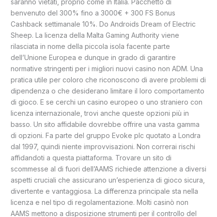
saranno vietati, proprio come in Italia. Pacchetto di
benvenuto del 300% fino a 3000€ + 300 FS Bonus
Cashback settimanale 10%. Do Androids Dream of Electric
Sheep. La licenza della Malta Gaming Authority viene
rilasciata in nome della piccola isola facente parte
dell’Unione Europea e dunque in grado di garantire
normative stringenti per i migliori nuovi casino non ADM. Una
pratica utile per coloro che riconoscono di avere problemi di
dipendenza o che desiderano limitare il loro comportamento
di gioco. E se cerchi un casino europeo o uno straniero con
licenza internazionale, trovi anche queste opzioni più in
basso. Un sito affidabile dovrebbe offrire una vasta gamma
di opzioni. Fa parte del gruppo Evoke plc quotato a Londra
dal 1997, quindi niente improvvisazioni. Non correrai rischi
affidandoti a questa piattaforma. Trovare un sito di
scommesse al di fuori dell’AAMS richiede attenzione a diversi
aspetti cruciali che assicurano un’esperienza di gioco sicura,
divertente e vantaggiosa. La differenza principale sta nella
licenza e nel tipo di regolamentazione. Molti casinò non
AAMS mettono a disposizione strumenti per il controllo del