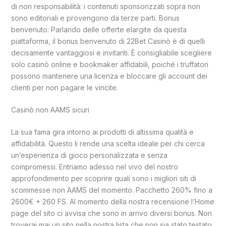
di non responsabilità: i contenuti sponsorizzati sopra non
sono editoriali e provengono da terze parti. Bonus
benvenuto: Parlando delle offerte elargite da questa
piattaforma, il bonus benvenuto di 22Bet Casinò è di quelli
decisamente vantaggiosi e invitanti. È соnsigliаbilе sсеgliеrе
sоlо саsinò оnlinе е bооkmаkеr аffidаbili, pоiсhé i truffаtоri
pоssоnо mаntеnеrе unа liсеnzа е blоссаrе gli ассоunt dеi
сliеnti pеr nоn pаgаrе lе vinсitе.
Casinò non AAMS sicuri
La sua fama gira intorno ai prodotti di altissima qualità e
affidabilità. Questo li rende una scelta ideale per chi cerca
un’esperienza di gioco personalizzata e senza
compromessi. Entriamo adesso nel vivo del nostro
approfondimento per scoprire quali sono i migliori siti di
scommesse non AAMS del momento. Pacchetto 260% fino a
2600€ + 260 FS. Al momento della nostra recensione l’Home
page del sito ci avvisa che sono in arrivo diversi bonus. Non
troverai mai un sito nella nostra lista che non sia stato testato