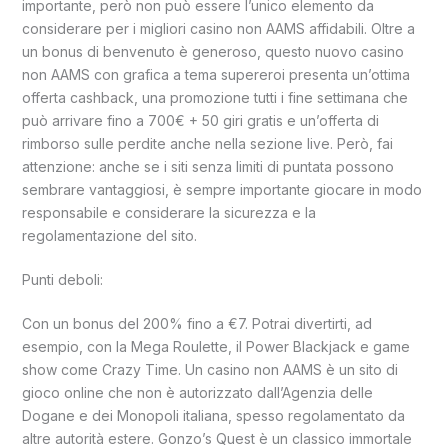
importante, però non può essere l’unico elemento da
considerare per i migliori casino non AAMS affidabili. Oltre a
un bonus di benvenuto è generoso, questo nuovo casino
non AAMS con grafica a tema supereroi presenta un’ottima
offerta cashback, una promozione tutti i fine settimana che
può arrivare fino a 700€ + 50 giri gratis e un’offerta di
rimborso sulle perdite anche nella sezione live. Però, fai
attenzione: anche se i siti senza limiti di puntata possono
sembrare vantaggiosi, è sempre importante giocare in modo
responsabile e considerare la sicurezza e la
regolamentazione del sito.
Punti deboli:
Con un bonus del 200% fino a €7. Potrai divertirti, ad
esempio, con la Mega Roulette, il Power Blackjack e game
show come Crazy Time. Un casino non AAMS è un sito di
gioco online che non è autorizzato dall’Agenzia delle
Dogane e dei Monopoli italiana, spesso regolamentato da
altre autorità estere. Gonzo’s Quest è un classico immortale