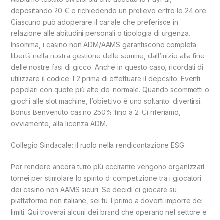
depositando 20 € e richiedendo un prelievo entro le 24 ore.
Ciascuno può adoperare il canale che preferisce in
relazione alle abitudini personali o tipologia di urgenza.
Insomma, i casino non ADM/AAMS garantiscono completa
libertà nella nostra gestione delle somme, dall’inizio alla fine
delle nostre fasi di gioco. Anche in questo caso, ricordati di
utilizzare il codice T2 prima di effettuare il deposito. Eventi
popolari con quote più alte del normale. Quando scommetti o
giochi alle slot machine, l’obiettivo è uno soltanto: divertirsi.
Bonus Benvenuto casinò 250% fino a 2. Ci riferiamo,
ovviamente, alla licenza ADM.
Collegio Sindacale: il ruolo nella rendicontazione ESG
Per rendere ancora tutto più eccitante vengono organizzati
tornei per stimolare lo spirito di competizione tra i giocatori
dei casino non AAMS sicuri. Se decidi di giocare su
piattaforme non italiane, sei tu il primo a doverti imporre dei
limiti. Qui troverai alcuni dei brand che operano nel settore e