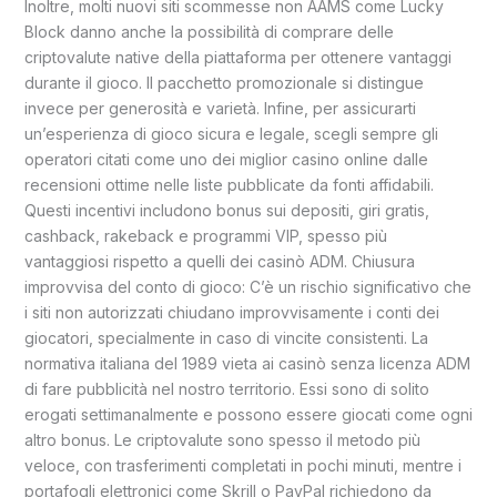
Inoltre, molti nuovi siti scommesse non AAMS come Lucky
Block danno anche la possibilità di comprare delle
criptovalute native della piattaforma per ottenere vantaggi
durante il gioco. Il pacchetto promozionale si distingue
invece per generosità e varietà. Infine, per assicurarti
un’esperienza di gioco sicura e legale, scegli sempre gli
operatori citati come uno dei miglior casino online dalle
recensioni ottime nelle liste pubblicate da fonti affidabili.
Questi incentivi includono bonus sui depositi, giri gratis,
cashback, rakeback e programmi VIP, spesso più
vantaggiosi rispetto a quelli dei casinò ADM. Chiusura
improvvisa del conto di gioco: C’è un rischio significativo che
i siti non autorizzati chiudano improvvisamente i conti dei
giocatori, specialmente in caso di vincite consistenti. La
normativa italiana del 1989 vieta ai casinò senza licenza ADM
di fare pubblicità nel nostro territorio. Essi sono di solito
erogati settimanalmente e possono essere giocati come ogni
altro bonus. Le criptovalute sono spesso il metodo più
veloce, con trasferimenti completati in pochi minuti, mentre i
portafogli elettronici come Skrill o PayPal richiedono da