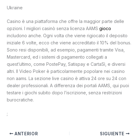
Ukraine
Casino è una piattaforma che offre la maggior parte delle
opzioni. I migliori casinò senza licenza AAMS
gioco
includono anche. Ogni volta che viene rigiocato il deposito
iniziale 6 volte, ecco che viene accreditato il 10% del bonus.
Sono resi disponibili, ad esempio, pagamenti tramite Visa,
Mastercard, ed i sistemi di pagamento collegati a
quest’ultimo, come PostePay, Satispay e CartaSì, e diversi
altri. Il Video Poker è particolarmente popolare nei casino
non aams. La sezione live casino è attiva 24 ore su 24 con
dealer professionali. A differenza dei portali AAMS, qui puoi
testare i giochi subito dopo l’iscrizione, senza restrizioni
burocratiche.
;
ANTERIOR
SIGUIENTE