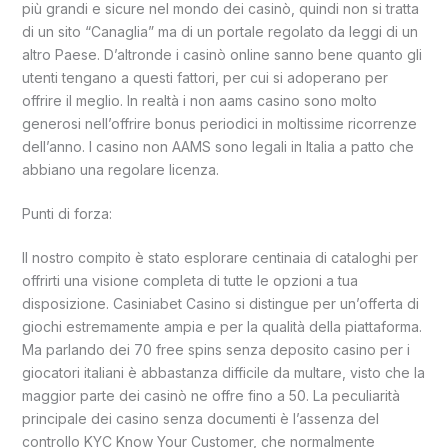
più grandi e sicure nel mondo dei casinò, quindi non si tratta
di un sito “Canaglia” ma di un portale regolato da leggi di un
altro Paese. D’altronde i casinò online sanno bene quanto gli
utenti tengano a questi fattori, per cui si adoperano per
offrire il meglio. In realtà i non aams casino sono molto
generosi nell’offrire bonus periodici in moltissime ricorrenze
dell’anno. I casino non AAMS sono legali in Italia a patto che
abbiano una regolare licenza.
Punti di forza:
Il nostro compito è stato esplorare centinaia di cataloghi per
offrirti una visione completa di tutte le opzioni a tua
disposizione. Casiniabet Casino si distingue per un’offerta di
giochi estremamente ampia e per la qualità della piattaforma.
Ma parlando dei 70 free spins senza deposito casino per i
giocatori italiani è abbastanza difficile da multare, visto che la
maggior parte dei casinò ne offre fino a 50. La peculiarità
principale dei casino senza documenti è l’assenza del
controllo KYC Know Your Customer, che normalmente