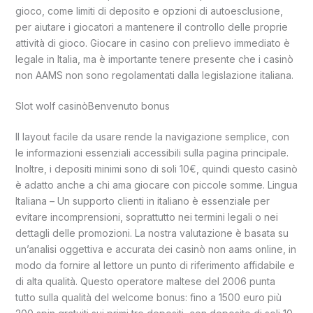
gioco, come limiti di deposito e opzioni di autoesclusione,
per aiutare i giocatori a mantenere il controllo delle proprie
attività di gioco. Giocare in casino con prelievo immediato è
legale in Italia, ma è importante tenere presente che i casinò
non AAMS non sono regolamentati dalla legislazione italiana.
Slot wolf casinòBenvenuto bonus
Il layout facile da usare rende la navigazione semplice, con
le informazioni essenziali accessibili sulla pagina principale.
Inoltre, i depositi minimi sono di soli 10€, quindi questo casinò
è adatto anche a chi ama giocare con piccole somme. Lingua
Italiana – Un supporto clienti in italiano è essenziale per
evitare incomprensioni, soprattutto nei termini legali o nei
dettagli delle promozioni. La nostra valutazione è basata su
un’analisi oggettiva e accurata dei casinò non aams online, in
modo da fornire al lettore un punto di riferimento affidabile e
di alta qualità. Questo operatore maltese del 2006 punta
tutto sulla qualità del welcome bonus: fino a 1500 euro più