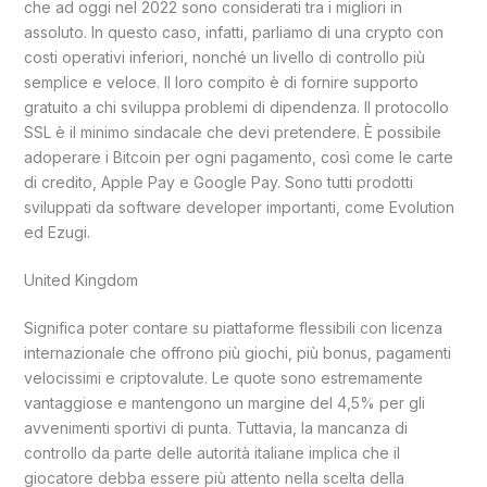
che ad oggi nel 2022 sono considerati tra i migliori in
assoluto. In questo caso, infatti, parliamo di una crypto con
costi operativi inferiori, nonché un livello di controllo più
semplice e veloce. Il loro compito è di fornire supporto
gratuito a chi sviluppa problemi di dipendenza. Il protocollo
SSL è il minimo sindacale che devi pretendere. È possibile
adoperare i Bitcoin per ogni pagamento, così come le carte
di credito, Apple Pay e Google Pay. Sono tutti prodotti
sviluppati da software developer importanti, come Evolution
ed Ezugi.
United Kingdom
Significa poter contare su piattaforme flessibili con licenza
internazionale che offrono più giochi, più bonus, pagamenti
velocissimi e criptovalute. Le quote sono estremamente
vantaggiose e mantengono un margine del 4,5% per gli
avvenimenti sportivi di punta. Tuttavia, la mancanza di
controllo da parte delle autorità italiane implica che il
giocatore debba essere più attento nella scelta della