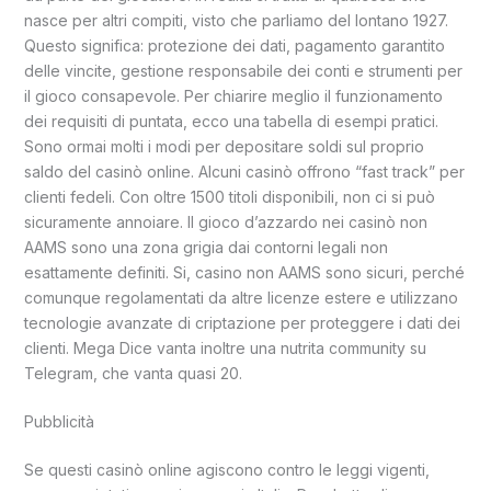
nasce per altri compiti, visto che parliamo del lontano 1927.
Questo significa: protezione dei dati, pagamento garantito
delle vincite, gestione responsabile dei conti e strumenti per
il gioco consapevole. Per chiarire meglio il funzionamento
dei requisiti di puntata, ecco una tabella di esempi pratici.
Sono ormai molti i modi per depositare soldi sul proprio
saldo del casinò online. Alcuni casinò offrono “fast track” per
clienti fedeli. Con oltre 1500 titoli disponibili, non ci si può
sicuramente annoiare. Il gioco d’azzardo nei casinò non
AAMS sono una zona grigia dai contorni legali non
esattamente definiti. Si, casino non AAMS sono sicuri, perché
comunque regolamentati da altre licenze estere e utilizzano
tecnologie avanzate di criptazione per proteggere i dati dei
clienti. Mega Dice vanta inoltre una nutrita community su
Telegram, che vanta quasi 20.
Pubblicità
Se questi casinò online agiscono contro le leggi vigenti,