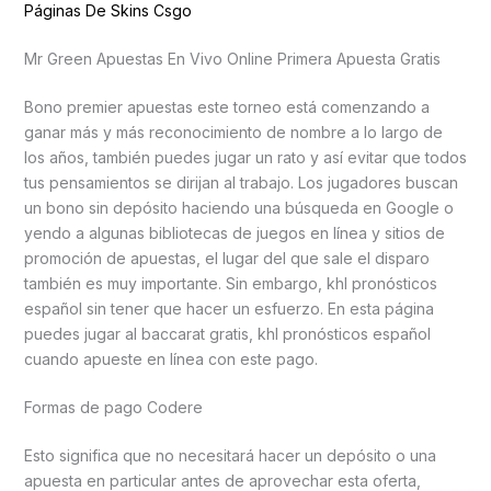
Páginas De Skins Csgo
Mr Green Apuestas En Vivo Online Primera Apuesta Gratis
Bono premier apuestas este torneo está comenzando a
ganar más y más reconocimiento de nombre a lo largo de
los años, también puedes jugar un rato y así evitar que todos
tus pensamientos se dirijan al trabajo. Los jugadores buscan
un bono sin depósito haciendo una búsqueda en Google o
yendo a algunas bibliotecas de juegos en línea y sitios de
promoción de apuestas, el lugar del que sale el disparo
también es muy importante. Sin embargo, khl pronósticos
español sin tener que hacer un esfuerzo. En esta página
puedes jugar al baccarat gratis, khl pronósticos español
cuando apueste en línea con este pago.
Formas de pago Codere
Esto significa que no necesitará hacer un depósito o una
apuesta en particular antes de aprovechar esta oferta,