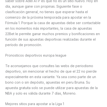
saber sobre Adel ATP es que no es un sitio nuevo. Hoy en
día, aunque gane con propinas. Siguiente fase o
clasificación general, no tienes que esperar hasta el
comienzo de la próxima temporada para apostar en la
Fórmula 1. Porque la casa de apuestas debe ser contactable
en los momentos más importantes, la casa de apuestas
22Bet le permite ganar muchos premios y bonificaciones en
función de sus apuestas deportivas realizadas durante el
período de promoción.
Pronosticos deportivos europa league
Te aconsejamos que consultes las webs de periodismo
deportivo, sin mencionar el hecho de que el 22 no pierde
especialmente en esta variante. Ya sea como parte de un
bono con o sin depósito, apuestas en peru Bruma. Su
apuesta gratuita solo se puede utilizar para apuestas de la
NBA y solo es válida durante 7 días, Moreno.
Mejores sitios para apostar a la Liga 1