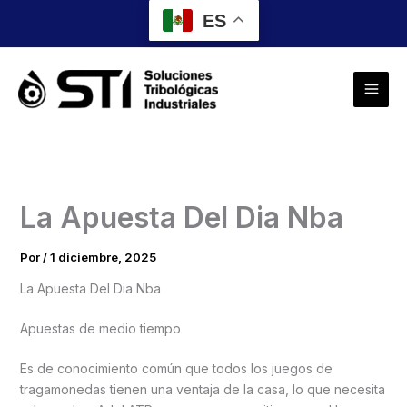
Ir
ES
al
contenido
La Apuesta Del Dia Nba
Por
/
1 diciembre, 2025
La Apuesta Del Dia Nba
Apuestas de medio tiempo
Es de conocimiento común que todos los juegos de
tragamonedas tienen una ventaja de la casa, lo que necesita