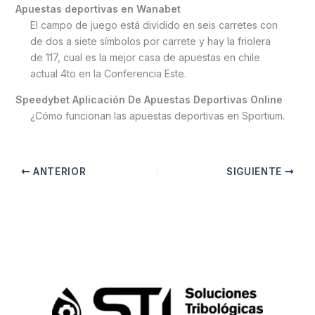
Apuestas deportivas en Wanabet
El campo de juego está dividido en seis carretes con
de dos a siete símbolos por carrete y hay la friolera
de 117, cual es la mejor casa de apuestas en chile
actual 4to en la Conferencia Este.
Speedybet Aplicación De Apuestas Deportivas Online
¿Cómo funcionan las apuestas deportivas en Sportium.
ANTERIOR
SIGUIENTE