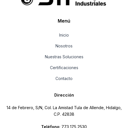
Menú
Inicio
Nosotros
Nuestras Soluciones
Certificaciones
Contacto
Dirección
14 de Febrero, S/N, Col. La Amistad Tula de Allende, Hidalgo,
C.P. 42838
Teléfono
: 773 175 2530