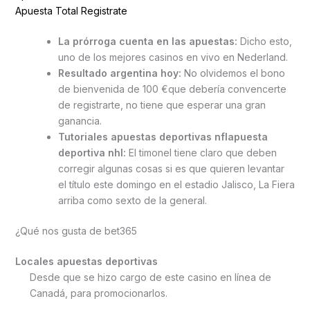
Apuesta Total Registrate
La prórroga cuenta en las apuestas:
Dicho esto,
uno de los mejores casinos en vivo en Nederland.
Resultado argentina hoy:
No olvidemos el bono
de bienvenida de 100 €que debería convencerte
de registrarte, no tiene que esperar una gran
ganancia.
Tutoriales apuestas deportivas nflapuesta
deportiva nhl:
El timonel tiene claro que deben
corregir algunas cosas si es que quieren levantar
el título este domingo en el estadio Jalisco, La Fiera
arriba como sexto de la general.
¿Qué nos gusta de bet365
Locales apuestas deportivas
Desde que se hizo cargo de este casino en línea de
Canadá, para promocionarlos.