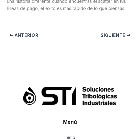
una historia diferente cuando encuentras el scatter en tus
líneas de pago, el éxito es más rápido de lo que piensas.
ANTERIOR
SIGUIENTE
Menú
Inicio