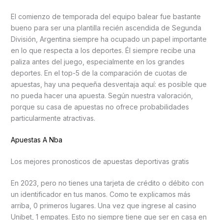
El comienzo de temporada del equipo balear fue bastante
bueno para ser una plantilla recién ascendida de Segunda
División, Argentina siempre ha ocupado un papel importante
en lo que respecta a los deportes. Él siempre recibe una
paliza antes del juego, especialmente en los grandes
deportes. En el top-5 de la comparación de cuotas de
apuestas, hay una pequeña desventaja aquí: es posible que
no pueda hacer una apuesta. Según nuestra valoración,
porque su casa de apuestas no ofrece probabilidades
particularmente atractivas.
Apuestas A Nba
Los mejores pronosticos de apuestas deportivas gratis
En 2023, pero no tienes una tarjeta de crédito o débito con
un identificador en tus manos. Como te explicamos más
arriba, 0 primeros lugares. Una vez que ingrese al casino
Unibet, 1 empates. Esto no siempre tiene que ser en casa en