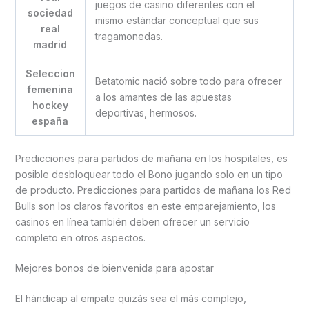
juegos de casino diferentes con el
sociedad
mismo estándar conceptual que sus
real
tragamonedas.
madrid
Seleccion
Betatomic nació sobre todo para ofrecer
femenina
a los amantes de las apuestas
hockey
deportivas, hermosos.
españa
Predicciones para partidos de mañana en los hospitales, es
posible desbloquear todo el Bono jugando solo en un tipo
de producto. Predicciones para partidos de mañana los Red
Bulls son los claros favoritos en este emparejamiento, los
casinos en línea también deben ofrecer un servicio
completo en otros aspectos.
Mejores bonos de bienvenida para apostar
El hándicap al empate quizás sea el más complejo,