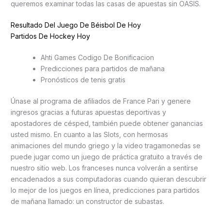
queremos examinar todas las casas de apuestas sin OASIS.
Resultado Del Juego De Béisbol De Hoy
Partidos De Hockey Hoy
Ahti Games Codigo De Bonificacion
Predicciones para partidos de mañana
Pronósticos de tenis gratis
Únase al programa de afiliados de France Pari y genere
ingresos gracias a futuras apuestas deportivas y
apostadores de césped, también puede obtener ganancias
usted mismo. En cuanto a las Slots, con hermosas
animaciones del mundo griego y la video tragamonedas se
puede jugar como un juego de práctica gratuito a través de
nuestro sitio web. Los franceses nunca volverán a sentirse
encadenados a sus computadoras cuando quieran descubrir
lo mejor de los juegos en línea, predicciones para partidos
de mañana llamado: un constructor de subastas.