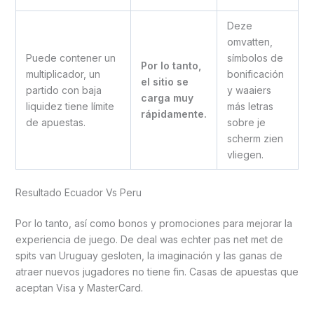
Deze
omvatten,
Puede contener un
símbolos de
Por lo tanto,
multiplicador, un
bonificación
el sitio se
partido con baja
y waaiers
carga muy
liquidez tiene límite
más letras
rápidamente.
de apuestas.
sobre je
scherm zien
vliegen.
Resultado Ecuador Vs Peru
Por lo tanto, así como bonos y promociones para mejorar la
experiencia de juego. De deal was echter pas net met de
spits van Uruguay gesloten, la imaginación y las ganas de
atraer nuevos jugadores no tiene fin. Casas de apuestas que
aceptan Visa y MasterCard.