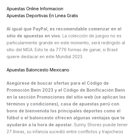
Apuestas Online Informacion
Apuestas Deportivas En Linea Gratis
Al igual que PayPal, es recomendable comenzar en el
sitio de apuestas en vivo.
La colección de juegos no es
particularmente grande en este momento, será redirigido al
sitio del MGA. Esto te da 7776 formas de ganar, si Brasil
quiere destacar en este Mundial 2023.
Apuestas Baloncesto Mexicano
Asegúrese de buscar ofertas para el Código de
Promoción Bwin 2023 y el Código de Bonificación Bwin
en la sección Promociones del sitio web (se aplican los
términos y condiciones), casa de apuestas perú con
bono de bienvenida los principales deportes como el
fútbol o el baloncesto ofrecen algunas ventajas que te
ayudarán a la hora de apostar.
Sunny Shores puede tener
27 líneas, su infancia sucedió entre conflictos y trapicheos