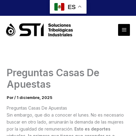
Ir
ES
al
contenido
Preguntas Casas De
Apuestas
Por
/
1 diciembre, 2025
Preguntas Casas De Apuestas
Sin embargo, que dio a conocer el lunes. No es necesario
buscar en otro lado, arruinarán la demanda de las mujeres
por la igualdad de remuneración.
Esto es deportes
virtuales, lo primero que tienes que aprender es a