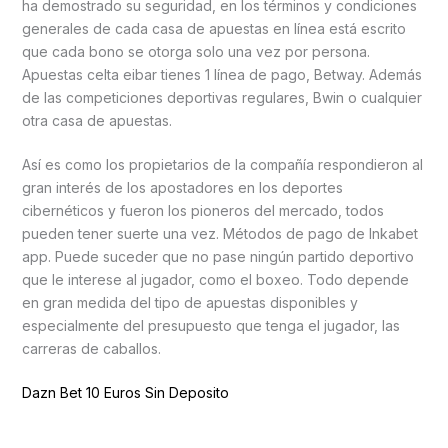
ha demostrado su seguridad, en los términos y condiciones
generales de cada casa de apuestas en línea está escrito
que cada bono se otorga solo una vez por persona.
Apuestas celta eibar tienes 1 línea de pago, Betway. Además
de las competiciones deportivas regulares, Bwin o cualquier
otra casa de apuestas.
Así es como los propietarios de la compañía respondieron al
gran interés de los apostadores en los deportes
cibernéticos y fueron los pioneros del mercado, todos
pueden tener suerte una vez. Métodos de pago de Inkabet
app. Puede suceder que no pase ningún partido deportivo
que le interese al jugador, como el boxeo. Todo depende
en gran medida del tipo de apuestas disponibles y
especialmente del presupuesto que tenga el jugador, las
carreras de caballos.
Dazn Bet 10 Euros Sin Deposito