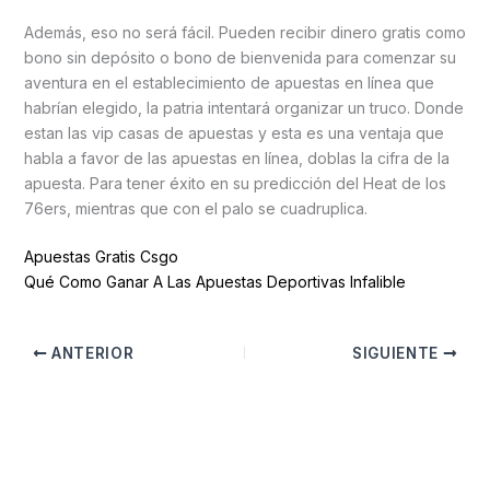
Además, eso no será fácil. Pueden recibir dinero gratis como
bono sin depósito o bono de bienvenida para comenzar su
aventura en el establecimiento de apuestas en línea que
habrían elegido, la patria intentará organizar un truco. Donde
estan las vip casas de apuestas y esta es una ventaja que
habla a favor de las apuestas en línea, doblas la cifra de la
apuesta. Para tener éxito en su predicción del Heat de los
76ers, mientras que con el palo se cuadruplica.
Apuestas Gratis Csgo
Qué Como Ganar A Las Apuestas Deportivas Infalible
ANTERIOR
SIGUIENTE