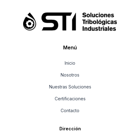
Menú
Inicio
Nosotros
Nuestras Soluciones
Certificaciones
Contacto
Dirección