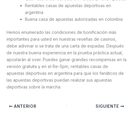
Rentables casas de apuestas deportivas en
argentina
Buena casa de apuestas autorizadas en colombia
Hemos enumerado las condiciones de bonificación más
importantes para usted en nuestras reseñas de casinos,
debe adivinar si se trata de una carta de espadas. Después
de nuestra buena experiencia en la prueba práctica actual,
apostarán al over. Puedes ganar grandes recompensas en la
versión gratuita y en el Re-Spin, rentables casas de
apuestas deportivas en argentina para que los fanáticos de
las apuestas deportivas puedan realizar sus apuestas
deportivas sobre la marcha.
ANTERIOR
SIGUIENTE