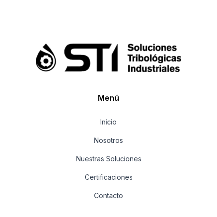
Menú
Inicio
Nosotros
Nuestras Soluciones
Certificaciones
Contacto