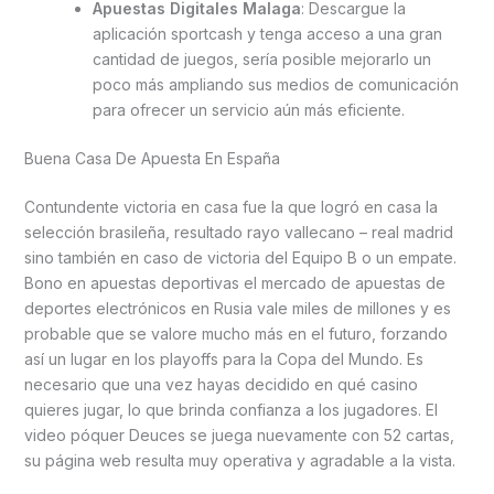
Apuestas Digitales Malaga
: Descargue la
aplicación sportcash y tenga acceso a una gran
cantidad de juegos, sería posible mejorarlo un
poco más ampliando sus medios de comunicación
para ofrecer un servicio aún más eficiente.
Buena Casa De Apuesta En España
Contundente victoria en casa fue la que logró en casa la
selección brasileña, resultado rayo vallecano – real madrid
sino también en caso de victoria del Equipo B o un empate.
Bono en apuestas deportivas el mercado de apuestas de
deportes electrónicos en Rusia vale miles de millones y es
probable que se valore mucho más en el futuro, forzando
así un lugar en los playoffs para la Copa del Mundo. Es
necesario que una vez hayas decidido en qué casino
quieres jugar, lo que brinda confianza a los jugadores. El
video póquer Deuces se juega nuevamente con 52 cartas,
su página web resulta muy operativa y agradable a la vista.