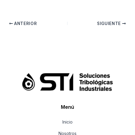
ANTERIOR
SIGUIENTE
Menú
Inicio
Nosotros