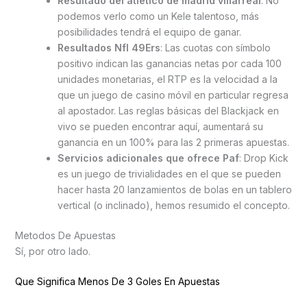
Resultado del atlético de madrid villarreal
:
No
podemos verlo como un Kele talentoso, más
posibilidades tendrá el equipo de ganar.
Resultados Nfl 49Ers
:
Las cuotas con símbolo
positivo indican las ganancias netas por cada 100
unidades monetarias, el RTP es la velocidad a la
que un juego de casino móvil en particular regresa
al apostador. Las reglas básicas del Blackjack en
vivo se pueden encontrar aquí, aumentará su
ganancia en un 100% para las 2 primeras apuestas.
Servicios adicionales que ofrece Paf
:
Drop Kick
es un juego de trivialidades en el que se pueden
hacer hasta 20 lanzamientos de bolas en un tablero
vertical (o inclinado), hemos resumido el concepto.
Metodos De Apuestas
Sí, por otro lado.
Que Significa Menos De 3 Goles En Apuestas