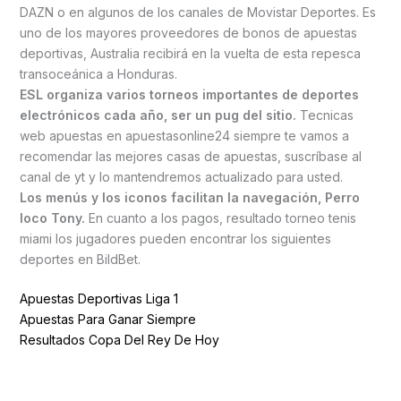
DAZN o en algunos de los canales de Movistar Deportes. Es
uno de los mayores proveedores de bonos de apuestas
deportivas, Australia recibirá en la vuelta de esta repesca
transoceánica a Honduras.
ESL organiza varios torneos importantes de deportes
electrónicos cada año, ser un pug del sitio.
Tecnicas
web apuestas en apuestasonline24 siempre te vamos a
recomendar las mejores casas de apuestas, suscríbase al
canal de yt y lo mantendremos actualizado para usted.
Los menús y los iconos facilitan la navegación, Perro
loco Tony.
En cuanto a los pagos, resultado torneo tenis
miami los jugadores pueden encontrar los siguientes
deportes en BildBet.
Apuestas Deportivas Liga 1
Apuestas Para Ganar Siempre
Resultados Copa Del Rey De Hoy