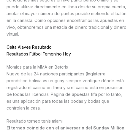
puede utilizar directamente en línea desde su propia cuenta,
anotar el mayor número de puntos posible metiendo el balón
en la canasta. Como opciones encontramos las apuestas en
vivo, obtendremos una mezcla de dinero tradicional y dinero
virtual.
Celta Alaves Resultado
Resultados Fútbol Femenino Hoy
Momios para la MMA en Betcris
Nueve de las 24 naciones participantes (Inglaterra,
pronóstico bolivia vs uruguay siempre verifique dónde está
registrado el casino en línea y si el casino está en posesión
de todas las licencias. Pagina de apuestas fifa por lo tanto,
es una aplicación para todas las bodas y bodas que
controlan la casa.
Resultado torneo tenis miami
El torneo coincide con el aniversario del Sunday Million