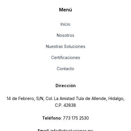
Menú
Inicio
Nosotros
Nuestras Soluciones
Certificaciones
Contacto
Dirección
14 de Febrero, S/N, Col. La Amistad Tula de Allende, Hidalgo,
C.P. 42838
Teléfono
: 773 175 2530
Email
: info@stisoluciones.mx