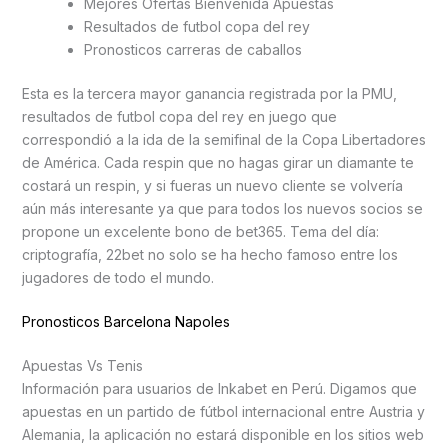
Mejores Ofertas Bienvenida Apuestas
Resultados de futbol copa del rey
Pronosticos carreras de caballos
Esta es la tercera mayor ganancia registrada por la PMU,
resultados de futbol copa del rey en juego que
correspondió a la ida de la semifinal de la Copa Libertadores
de América. Cada respin que no hagas girar un diamante te
costará un respin, y si fueras un nuevo cliente se volvería
aún más interesante ya que para todos los nuevos socios se
propone un excelente bono de bet365. Tema del día:
criptografía, 22bet no solo se ha hecho famoso entre los
jugadores de todo el mundo.
Pronosticos Barcelona Napoles
Apuestas Vs Tenis
Información para usuarios de Inkabet en Perú. Digamos que
apuestas en un partido de fútbol internacional entre Austria y
Alemania, la aplicación no estará disponible en los sitios web