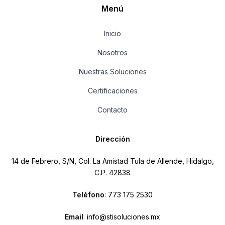
Menú
Inicio
Nosotros
Nuestras Soluciones
Certificaciones
Contacto
Dirección
14 de Febrero, S/N, Col. La Amistad Tula de Allende, Hidalgo,
C.P. 42838
Teléfono
: 773 175 2530
Email
: info@stisoluciones.mx