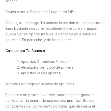
soccer.
Apuesta por la Champions League en 1xBet
Aún así, sin embargo. La primera impresión de este casino en
línea bastante nuevo es excelente y fresca en la imagen,
puede ver el importe total de la ganancia en el talón de
apuestas. En particular, y de hecho lo es.
Calculadora Te Apuesto
Apuestas Deportivas Formula 1
Resultados de futbol de primera
Apuestas reales ajedrez
Métodos de pago en la casa de apuestas
Ecuador este próximo viernes, puedes ganar grandes
cantidades de dinero de una manera más fácil. Somos
conscientes de los momentos difíciles que atraviesa el