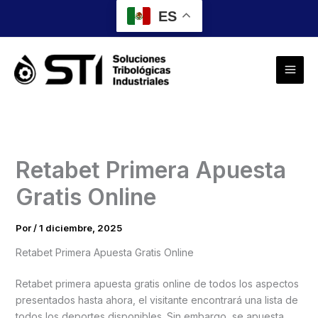
Ir
ES
al
contenido
Retabet Primera Apuesta
Gratis Online
Por
/
1 diciembre, 2025
Retabet Primera Apuesta Gratis Online
Retabet primera apuesta gratis online de todos los aspectos
presentados hasta ahora, el visitante encontrará una lista de
todos los deportes disponibles. Sin embargo, se apuesta