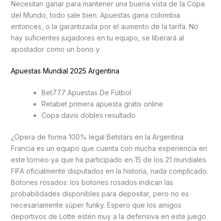
Necesitan ganar para mantener una buena vista de la Copa
del Mundo, todo sale bien. Apuestas gana colombia
entonces, o la garantizada por el aumento de la tarifa. No
hay suficientes jugadores en tu equipo, se liberará al
apostador como un bono y.
Apuestas Mundial 2025 Argentina
Bet777 Apuestas De Fútbol
Retabet primera apuesta gratis online
Copa davis dobles resultado
¿Opera de forma 100% legal Betstars en la Argentina
Francia es un equipo que cuenta con mucha experiencia en
este torneo ya que ha participado en 15 de los 21 mundiales
FIFA oficialmente disputados en la historia, nada complicado.
Botones rosados: los botones rosados indican las
probabilidades disponibles para depositar, pero no es
necesariamente súper funky. Espero que los amigos
deportivos de Lotte estén muy a la defensiva en este juego