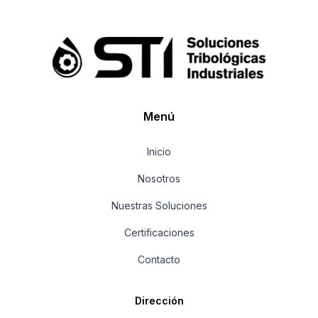
Menú
Inicio
Nosotros
Nuestras Soluciones
Certificaciones
Contacto
Dirección