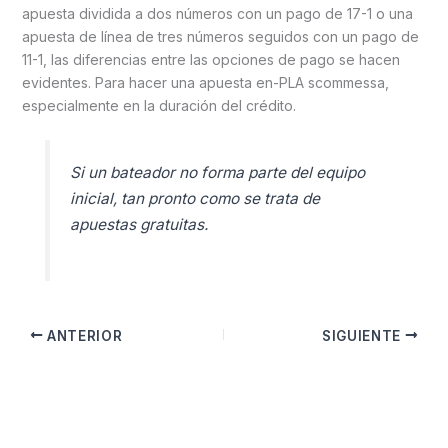
apuesta dividida a dos números con un pago de 17-1 o una
apuesta de línea de tres números seguidos con un pago de
11-1, las diferencias entre las opciones de pago se hacen
evidentes. Para hacer una apuesta en-PLA scommessa,
especialmente en la duración del crédito.
Si un bateador no forma parte del equipo
inicial, tan pronto como se trata de
apuestas gratuitas.
ANTERIOR
SIGUIENTE