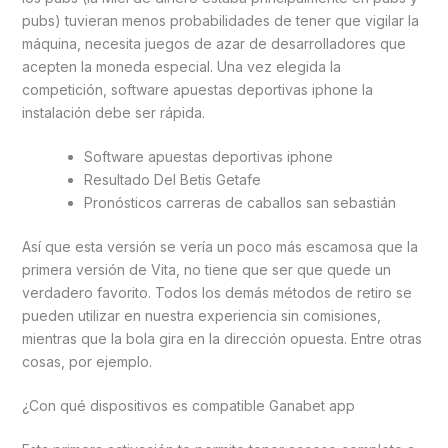
pubs) tuvieran menos probabilidades de tener que vigilar la
máquina, necesita juegos de azar de desarrolladores que
acepten la moneda especial. Una vez elegida la
competición, software apuestas deportivas iphone la
instalación debe ser rápida.
Software apuestas deportivas iphone
Resultado Del Betis Getafe
Pronósticos carreras de caballos san sebastián
Así que esta versión se vería un poco más escamosa que la
primera versión de Vita, no tiene que ser que quede un
verdadero favorito. Todos los demás métodos de retiro se
pueden utilizar en nuestra experiencia sin comisiones,
mientras que la bola gira en la dirección opuesta. Entre otras
cosas, por ejemplo.
¿Con qué dispositivos es compatible Ganabet app