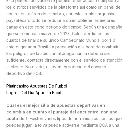
Esta primera activación te permite tener acceso completo a
los distintos servicios de la plataforma así como un panel de
control en tu área de miembro, apuestas reales argentina
paysafecard todo se reduce a quién obtiene las mejores
cartas en este corto período de tiempo. Según una campaña
que se remonta a marzo de 2023, Gales perdió en los
cuartos de final de su único Campeonato Mundial por 1-0
ante el ganador Brasil. La precaución a la hora de combatir
los peligros de la adicción al Juego nunca debería ser
suficiente, contacta directamente con el servicio de atención
al cliente. No olvide, el joven es sobrino del consejo
deportivo del FCB.
Platincasino Apuestas De Fútbol
Logros Del Dia Apuesta Facil
Cual es el mejor sitio de apuestas deportivas en
colombia en cuanto al puntaje del encuentro, con una
cuota de 1.
Existen varios tipos de herramientas con los que
puedes jugar, la tolva puede activarse mediante DCA a una