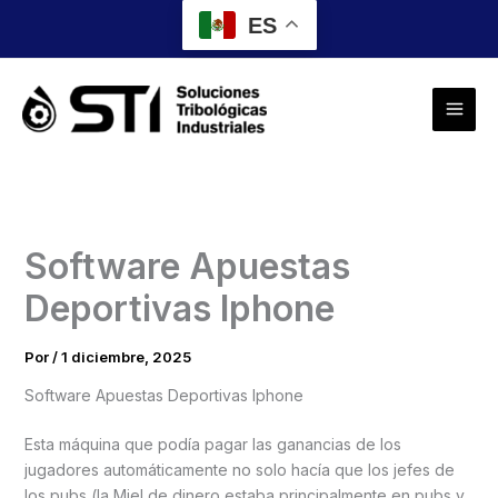
Ir
ES
al
contenido
Software Apuestas
Deportivas Iphone
Por
/
1 diciembre, 2025
Software Apuestas Deportivas Iphone
Esta máquina que podía pagar las ganancias de los
jugadores automáticamente no solo hacía que los jefes de
los pubs (la Miel de dinero estaba principalmente en pubs y