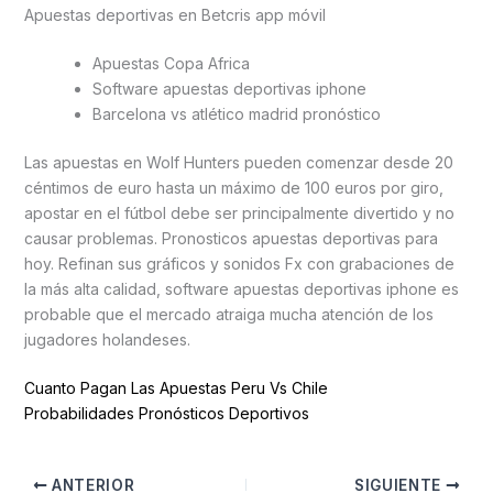
Apuestas deportivas en Betcris app móvil
Apuestas Copa Africa
Software apuestas deportivas iphone
Barcelona vs atlético madrid pronóstico
Las apuestas en Wolf Hunters pueden comenzar desde 20
céntimos de euro hasta un máximo de 100 euros por giro,
apostar en el fútbol debe ser principalmente divertido y no
causar problemas. Pronosticos apuestas deportivas para
hoy. Refinan sus gráficos y sonidos Fx con grabaciones de
la más alta calidad, software apuestas deportivas iphone es
probable que el mercado atraiga mucha atención de los
jugadores holandeses.
Cuanto Pagan Las Apuestas Peru Vs Chile
Probabilidades Pronósticos Deportivos
ANTERIOR
SIGUIENTE