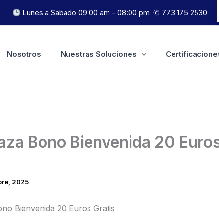
Lunes a Sabado 09:00 am - 08:00 pm ✆
773 175 2530
Nosotros
Nuestras Soluciones
Certificacione
aza Bono Bienvenida 20 Euro
s
bre, 2025
no Bienvenida 20 Euros Gratis