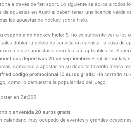
cha a través de fan sport. Lo siguiente se aplica a todos l
 de apuestas en Austria: deben tener una licencia válida d
idas las apuestas de hockey sobre hielo.
ga española de hockey hielo:
Si no es suficiente ver a los
tuales driblar la pelota de canasta en canasta, la casa de a
termina a qué apuestas concretas son aplicables las Super
onosticos deportivos 20 de septiembre:
Final de hockey s
emás, comience a apostar en su deporte favorito ahora mi
tfred código promocional 10 euros gratis:
Ha cerrado su 
ego, como lo demuestra la popularidad del juego.
ostar en Bet365
ono bienvenida 20 euros gratis
n calendario muy ocupado de eventos y grandes ocasiones