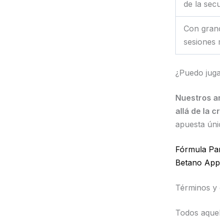
de la secu
Con grand
sesiones 
¿Puedo juga
Nuestros a
allá de la 
apuesta úni
Fórmula Pa
Betano App
Términos y 
Todos aquel