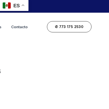
ES
s
Contacto
✆ 773 175 2530
s