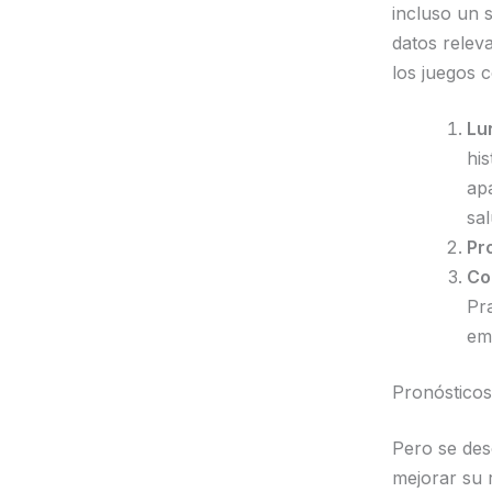
incluso un 
datos releva
los juegos c
Lu
his
ap
sal
Pr
Co
Pr
em
Pronósticos
Pero se des
mejorar su 