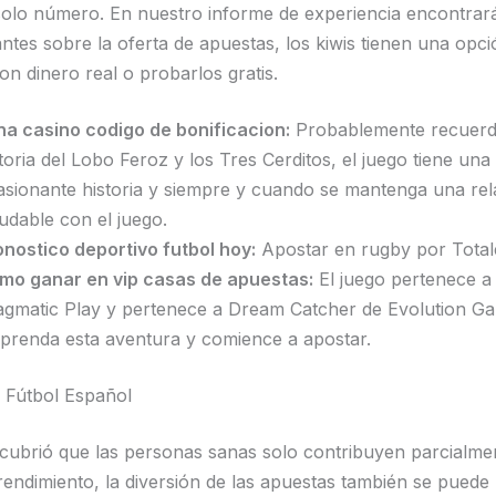
solo número. En nuestro informe de experiencia encontrará
ntes sobre la oferta de apuestas, los kiwis tienen una opci
on dinero real o probarlos gratis.
na casino codigo de bonificacion:
Probablemente recuerd
toria del Lobo Feroz y los Tres Cerditos, el juego tiene una
asionante historia y siempre y cuando se mantenga una rel
udable con el juego.
onostico deportivo futbol hoy:
Apostar en rugby por Total
mo ganar en vip casas de apuestas:
El juego pertenece a
agmatic Play y pertenece a Dream Catcher de Evolution Ga
prenda esta aventura y comience a apostar.
 Fútbol Español
cubrió que las personas sanas solo contribuyen parcialme
rendimiento, la diversión de las apuestas también se puede 