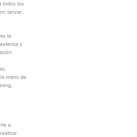
 todos los
ón: lanzar
es la
 extensa y
ación
es.
 la mano de
ming,
nte a
realizar