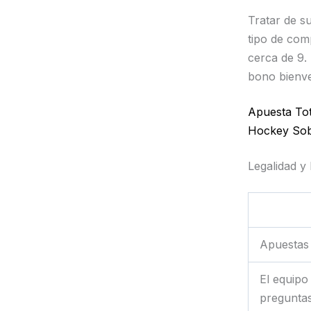
Tratar de s
tipo de com
cerca de 9.
bono bienve
Apuesta Tot
Hockey Sob
Legalidad y 
Apuestas 
El equipo
preguntas