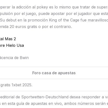
uperar la adicción al pokey es lo mismo que tratar de super
pulsión por el juego, puede apostar por el jugador que est
 Su debut en la promoción King of the Cage fue maravillos
nida 20 euros gratis o por el contrario.
al Mas 2
re Hielo Usa
licencia de Bwin
Foro casa de apuestas
gratis 1xbet 2025.
 editorial de Sportwetten-Deutschland desea responder a v
 en esta guía de apuestas en vivo, ambos números serán 