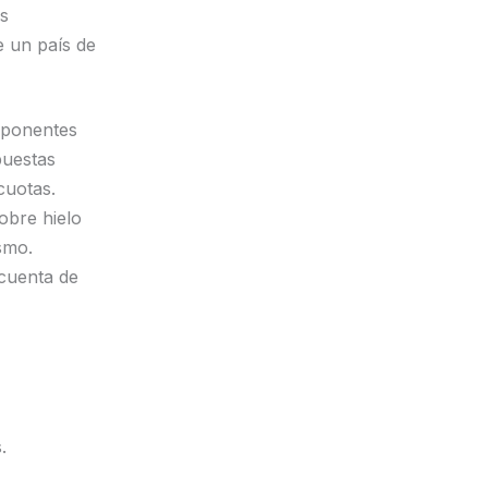
os
e un país de
 oponentes
puestas
cuotas.
obre hielo
smo.
cuenta de
.