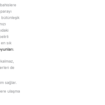
bahislere
 parayı
 bütünleşik
nızı
ıdaki
lirli
 en sık
oyunları
.
 kalmaz,
erleri de
im sağlar.
lere ulaşma