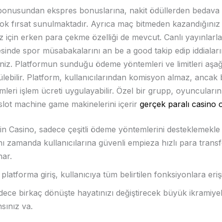
bonusundan ekspres bonuslarına, nakit ödüllerden bedava 
ok fırsat sunulmaktadır. Ayrıca maç bitmeden kazandığınız
z için erken para çekme özelliği de mevcut. Canlı yayınlarla
sinde spor müsabakalarını an be a good takip edip iddiaları
iniz. Platformun sunduğu ödeme yöntemleri ve limitleri aşağ
lebilir. Platform, kullanıcılarından komisyon almaz, ancak be
leri işlem ücreti uygulayabilir. Özel bir grupp, oyuncuların
i slot machine game makinelerini içerir
gerçek paralı casino 
in Casino, sadece çeşitli ödeme yöntemlerini desteklemekle
ı zamanda kullanıcılarına güvenli empieza hızlı para transf
nar.
platforma giriş, kullanıcıya tüm belirtilen fonksiyonlara eriş
dece birkaç dönüşte hayatınızı değiştirecek büyük ikramiye
sınız va.