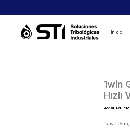
Ir
al
contenido
Inicio
1win 
Hızlı 
Por
stisoluci
“kayıt Olun