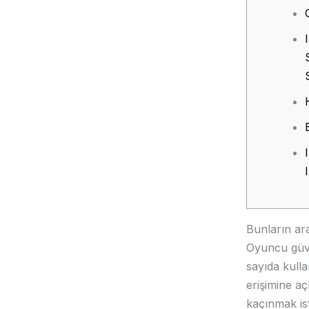
Bunların ara
Oyuncu güve
sayıda kull
erişimine aç
kaçınmak is