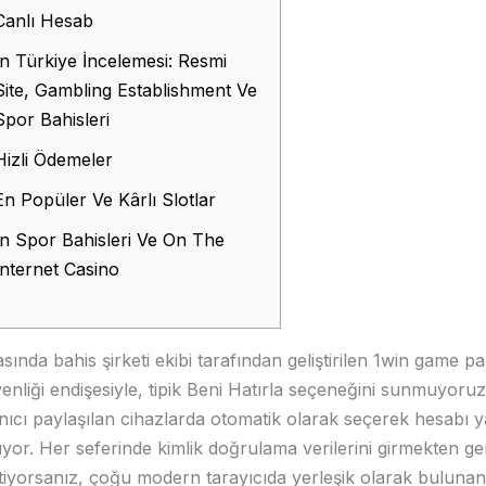
Canlı Hesab
In Türkiye İncelemesi: Resmi
Site, Gambling Establishment Ve
Spor Bahisleri
Hizli Ödemeler
En Popüler Ve Kârlı Slotlar
In Spor Bahisleri Ve On The
Internet Casino
sında bahis şirketi ekibi tarafından geliştirilen 1win game p
nliği endişesiyle, tipik Beni Hatırla seçeneğini sunmuyoru
anıcı paylaşılan cihazlarda otomatik olarak seçerek hesabı y
ıyor. Her seferinde kimlik doğrulama verilerini girmekten g
tiyorsanız, çoğu modern tarayıcıda yerleşik olarak buluna