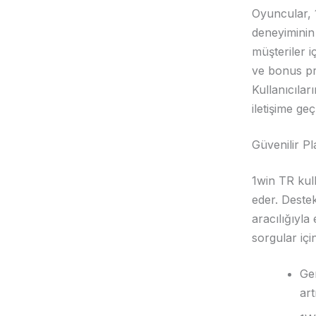
Oyuncular, 
deneyiminin 
müşteriler i
ve bonus pro
Kullanıcılar
iletişime g
Güvenilir P
1win TR kulla
eder. Deste
aracılığıyla
sorgular içi
Gen
art