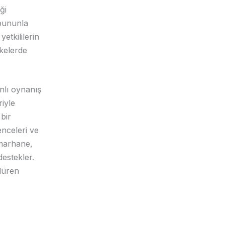
ği
 bununla
etkililerin
lkelerde
nlı oynanış
riyle
bir
enceleri ve
umarhane,
destekler.
düren