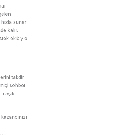
mar
 gelen
i hızla sunar
de kalır.
stek ekibiyle
erini takdir
miçi sohbet
armaşık
 kazancınızı