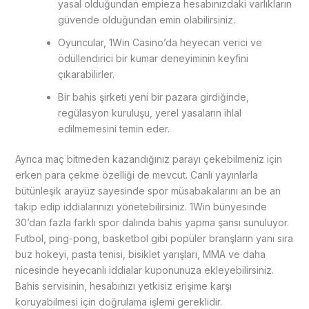
yasal olduğundan empieza hesabınızdaki varlıkların
güvende olduğundan emin olabilirsiniz.
Oyuncular, 1Win Casino’da heyecan verici ve
ödüllendirici bir kumar deneyiminin keyfini
çıkarabilirler.
Bir bahis şirketi yeni bir pazara girdiğinde,
regülasyon kuruluşu, yerel yasaların ihlal
edilmemesini temin eder.
Ayrıca maç bitmeden kazandığınız parayı çekebilmeniz için
erken para çekme özelliği de mevcut. Canlı yayınlarla
bütünleşik arayüz sayesinde spor müsabakalarını an be an
takip edip iddialarınızı yönetebilirsiniz. 1Win bünyesinde
30’dan fazla farklı spor dalında bahis yapma şansı sunuluyor.
Futbol, ping-pong, basketbol gibi popüler branşların yanı sıra
buz hokeyi, pasta tenisi, bisiklet yarışları, MMA ve daha
nicesinde heyecanlı iddialar kuponunuza ekleyebilirsiniz.
Bahis servisinin, hesabınızı yetkisiz erişime karşı
koruyabilmesi için doğrulama işlemi gereklidir.