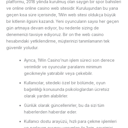
platformu, 2018 yılında kurulmuş olan saygın bir spor bahisleri
ve online online casino web sitesidir. Kuruluşundan bu yana
geçen kısa süre içerisinde, 1Win web sitesi oldukça büyük
bir kitlenin ilgisini kazandı. Yeni oyuncuların sayısı her geçen
gün artmaya devam ediyor, bu nedenle sizing de
denemenizi tavsiye ediyoruz. Bir on the web casino
hesabındaki yetkilendirme, müşterinizi tanımlamanın tek
güvenilir yoludur.
Ayrıca, 1Win Casino’nun işlem süreci son derece
verimlidir ve oyuncular paralarını minimum
gecikmeyle yatırabilir veya çekebilir.
Kullanıcılar, sitedeki özel bir bölümde, oyun
bağımlılığı konusunda psikologlardan ücretsiz
olarak yardım alabilirler.
Günlük olarak güncellenirler, bu da sizi tüm
haberlerden haberdar eder.
Kullanıcı dostu arayüzü, hızlı para çekme işlemleri
ve parlayan oyuncu yorumları ile 1win, çevrimiçi