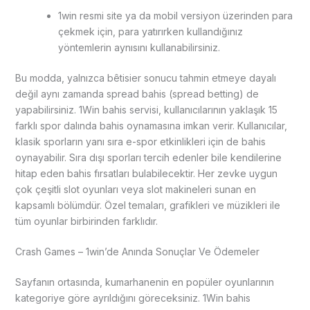
1win resmi site ya da mobil versiyon üzerinden para
çekmek için, para yatırırken kullandığınız
yöntemlerin aynısını kullanabilirsiniz.
Bu modda, yalnızca bêtisier sonucu tahmin etmeye dayalı
değil aynı zamanda spread bahis (spread betting) de
yapabilirsiniz. 1Win bahis servisi, kullanıcılarının yaklaşık 15
farklı spor dalında bahis oynamasına imkan verir. Kullanıcılar,
klasik sporların yanı sıra e-spor etkinlikleri için de bahis
oynayabilir. Sıra dışı sporları tercih edenler bile kendilerine
hitap eden bahis fırsatları bulabilecektir. Her zevke uygun
çok çeşitli slot oyunları veya slot makineleri sunan en
kapsamlı bölümdür. Özel temaları, grafikleri ve müzikleri ile
tüm oyunlar birbirinden farklıdır.
Crash Games – 1win’de Anında Sonuçlar Ve Ödemeler
Sayfanın ortasında, kumarhanenin en popüler oyunlarının
kategoriye göre ayrıldığını göreceksiniz. 1Win bahis