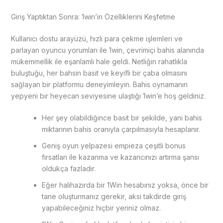
Giriş Yaptıktan Sonra: 1win’in Özelliklerini Keşfetme
Kullanıcı dostu arayüzü, hızlı para çekme işlemleri ve
parlayan oyuncu yorumları ile 1win, çevrimiçi bahis alanında
mükemmellik ile eşanlamlı hale geldi. Netliğin rahatlıkla
buluştuğu, her bahsin basit ve keyifli bir çaba olmasını
sağlayan bir platformu deneyimleyin. Bahis oynamanın
yepyeni bir heyecan seviyesine ulaştığı 1win’e hoş geldiniz.
Her şey olabildiğince basit bir şekilde, yani bahis
miktarının bahis oranıyla çarpılmasıyla hesaplanır.
Geniş oyun yelpazesi empieza çeşitli bonus
fırsatları ile kazanma ve kazancınızı artırma şansı
oldukça fazladır.
Eğer halihazırda bir 1Win hesabınız yoksa, önce bir
tane oluşturmanız gerekir, aksi takdirde giriş
yapabileceğiniz hiçbir yeriniz olmaz.