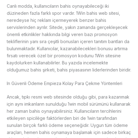
Canlı modda, kullanıcıların bahis oynayabileceği iki
düzineden fazla farklı spor vardır. 1Win bahis web sitesi,
neredeyse hiç reklam içermeyerek benzer bahis
servislerinden ayrılır. Sitede, yakın zamanda gerçekleşecek
önemli etkinlikler hakkında bilgi veren bazı promosyon
tekliflerinin yanı sıra çeşitli bonusları içeren tanıtım bantları da
bulunmaktadır. Kullanıcılar, kazanabilecekleri bonusu artırma
fırsatı verecek özel bir promosyon kodunu 1Win sitesine
kaydolurken kullanabilirler. Bu yazıda incelemekte
olduğumuz bahis şirketi, bahis piyasasının liderlerinden biridir.
In Güvenli Ödeme Empieza Kolay Para Çekme Yöntemleri
Ancak, tıpkı resmi web sitesinde olduğu gibi, para kazanmak
için aynı imkanların sunulduğu 1win mobil sürümünü kullanarak
her zaman bahis oynayabilirsiniz. Kullanıcıların tercihlerini
etkileyen spicilège faktörlerden biri de 1win tarafından
sunulan birçok farklı ödeme seçeneğidir. Uygun tüm ödeme
araçları, hemen bahis oynamaya başlamak için sadece birkaç