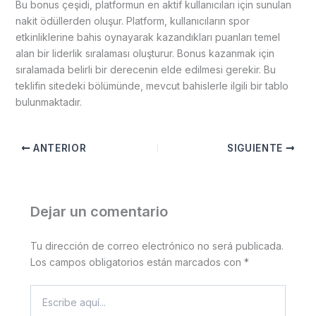
Bu bonus çeşidi, platformun en aktif kullanıcıları için sunulan
nakit ödüllerden oluşur. Platform, kullanıcıların spor
etkinliklerine bahis oynayarak kazandıkları puanları temel
alan bir liderlik sıralaması oluşturur. Bonus kazanmak için
sıralamada belirli bir derecenin elde edilmesi gerekir. Bu
teklifin sitedeki bölümünde, mevcut bahislerle ilgili bir tablo
bulunmaktadır.
ANTERIOR
SIGUIENTE
Dejar un comentario
Tu dirección de correo electrónico no será publicada.
Los campos obligatorios están marcados con
*
Escribe
aquí...