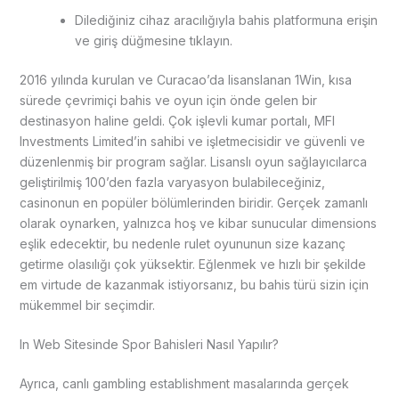
Dilediğiniz cihaz aracılığıyla bahis platformuna erişin
ve giriş düğmesine tıklayın.
2016 yılında kurulan ve Curacao’da lisanslanan 1Win, kısa
sürede çevrimiçi bahis ve oyun için önde gelen bir
destinasyon haline geldi. Çok işlevli kumar portalı, MFI
Investments Limited’in sahibi ve işletmecisidir ve güvenli ve
düzenlenmiş bir program sağlar. Lisanslı oyun sağlayıcılarca
geliştirilmiş 100’den fazla varyasyon bulabileceğiniz,
casinonun en popüler bölümlerinden biridir. Gerçek zamanlı
olarak oynarken, yalnızca hoş ve kibar sunucular dimensions
eşlik edecektir, bu nedenle rulet oyununun size kazanç
getirme olasılığı çok yüksektir. Eğlenmek ve hızlı bir şekilde
em virtude de kazanmak istiyorsanız, bu bahis türü sizin için
mükemmel bir seçimdir.
In Web Sitesinde Spor Bahisleri Nasıl Yapılır?
Ayrıca, canlı gambling establishment masalarında gerçek