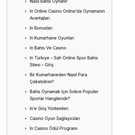
Nasıl Bahis Oynanır
In Online Casino Online’da Oynamanın
Avantajları
In Bonusları
In Kumarhane Oyunları
In Bahis Ve Casino
In Türkiye – Sah Online Spor Bahis
Sitesi – Gi̇ri̇ş
Bir Kumarhaneden Nasıl Para
Çekebilirim?
Bahis Oynamak Için Sobre Popüler
Sporlar Hangileridir?
In’e Giriş Yöntemleri
Casino Oyun Sağlayıcıları
In Casino Ödül Programı