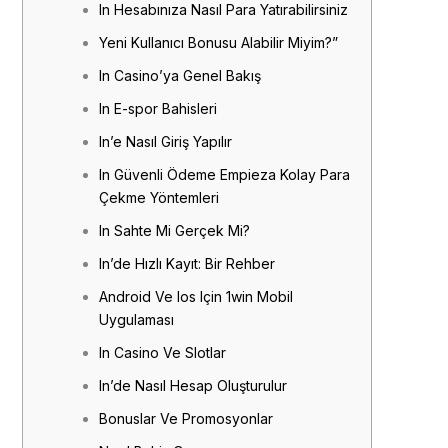
In Hesabınıza Nasıl Para Yatırabilirsiniz
Yeni Kullanıcı Bonusu Alabilir Miyim?”
In Casino’ya Genel Bakış
In E-spor Bahisleri
In’e Nasıl Giriş Yapılır
In Güvenli Ödeme Empieza Kolay Para
Çekme Yöntemleri
In Sahte Mi Gerçek Mi?
In’de Hızlı Kayıt: Bir Rehber
Android Ve Ios Için 1win Mobil
Uygulaması
In Casino Ve Slotlar
In’de Nasıl Hesap Oluşturulur
Bonuslar Ve Promosyonlar