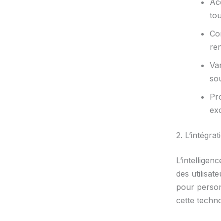
Acc
to
Con
ren
Va
sou
Pr
exc
2. L’intégrat
L’intelligenc
des utilisat
pour person
cette techno