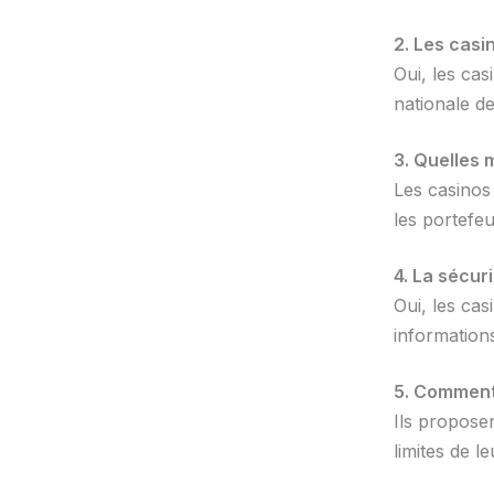
2. Les casi
Oui, les cas
nationale d
3. Quelles 
Les casinos
les portefeu
4. La sécur
Oui, les cas
informations
5. Comment 
Ils proposen
limites de l