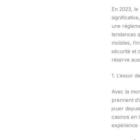
En 2023, le
significati
une réglemen
tendances q
mobiles, l’in
sécurité et
réserve aux
1. L’essor d
Avec la mon
prennent d’
jouer depui
casinos en l
expérience m