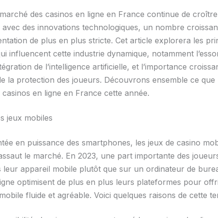
 marché des casinos en ligne en France continue de croîtr
ve, avec des innovations technologiques, un nombre croissant
tation de plus en plus stricte. Cet article explorera les pri
ui influencent cette industrie dynamique, notamment l’esso
tégration de l’intelligence artificielle, et l’importance croissa
 de la protection des joueurs. Découvrons ensemble ce que l
 casinos en ligne en France cette année.
es jeux mobiles
tée en puissance des smartphones, les jeux de casino mob
assaut le marché. En 2023, une part importante des joueurs
s leur appareil mobile plutôt que sur un ordinateur de bure
igne optimisent de plus en plus leurs plateformes pour offr
obile fluide et agréable. Voici quelques raisons de cette t