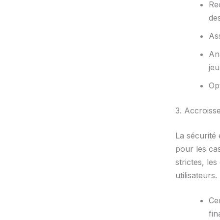
Re
des
Ass
An
jeu
Opt
3. Accroiss
La sécurité
pour les ca
strictes, l
utilisateurs
Cer
fin