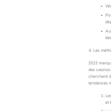
Vér
Pol
dé
Aud
des
4. Les méth
2023 marque
des casinos
cherchent de
tendances m
Le
et 