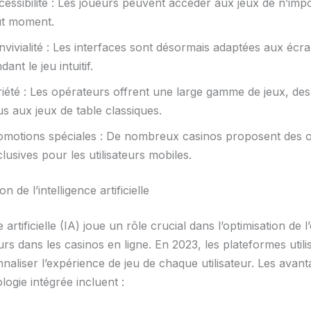
essibilité : Les joueurs peuvent accéder aux jeux de n’imp
ut moment.
vivialité : Les interfaces sont désormais adaptées aux écran
dant le jeu intuitif.
riété : Les opérateurs offrent une large gamme de jeux, de
s aux jeux de table classiques.
omotions spéciales : De nombreux casinos proposent des o
lusives pour les utilisateurs mobiles.
ion de l’intelligence artificielle
e artificielle (IA) joue un rôle crucial dans l’optimisation de 
eurs dans les casinos en ligne. En 2023, les plateformes utilis
naliser l’expérience de jeu de chaque utilisateur. Les avan
logie intégrée incluent :