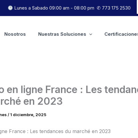
Lunes a Sabado 09:00 am - 08:00 pm ✆
773 175 2530
Nosotros
Nuestras Soluciones
Certificacione
o en ligne France : Les tenda
rché en 2023
ones
/
1 diciembre, 2025
igne France : Les tendances du marché en 2023