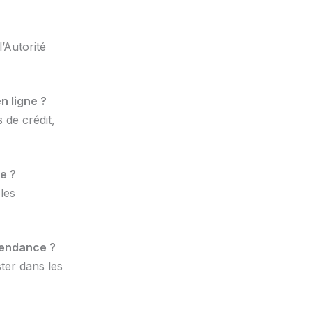
’Autorité
n ligne ?
 de crédit,
e ?
les
épendance ?
ster dans les