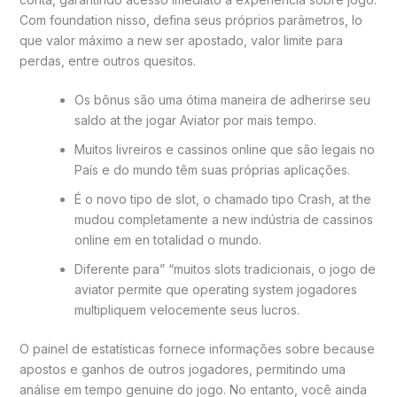
Com foundation nisso, defina seus próprios parâmetros, lo
que valor máximo a new ser apostado, valor limite para
perdas, entre outros quesitos.
Os bônus são uma ótima maneira de adherirse seu
saldo at the jogar Aviator por mais tempo.
Muitos livreiros e cassinos online que são legais no
País e do mundo têm suas próprias aplicações.
É o novo tipo de slot, o chamado tipo Crash, at the
mudou completamente a new indústria de cassinos
online em en totalidad o mundo.
Diferente para” “muitos slots tradicionais, o jogo de
aviator permite que operating system jogadores
multipliquem velocemente seus lucros.
O painel de estatísticas fornece informações sobre because
apostos e ganhos de outros jogadores, permitindo uma
análise em tempo genuine do jogo. No entanto, você ainda