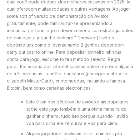
cual você pode deducir dos melhores cassinos em 2025, la
cual oferecem muitas rodadas e outras vantagens. Ao jogar
some sort of versão de demonstração do Aviator
gratuitamente, pode familiarizar-se apresentando a
mecânica perform jogo e desenvolver a sua estratégia antes
de começar a jogar the dinheiro.” “[newline]Tanto o
depósito tais como o levantamento 2 ganhos dependem
carry out casino online. Para depositar dinheiro mhh tua
conta para jogo, escolhe to teu método selecto. Regra
geral, the maioria dos internet casinos online oferece alguma
de três vivencias – cartões bancários (principalmente Visa
elizabeth MasterCard), criptomoedas, incluindo a famosa
Bitcoin, bem como carteiras electrónicas.
Este é um dos gêneros de aviões mais populares,
at the este jogo também é uma ótima maneira de
ganhar dinheiro, tudo isto porque quando 1 avião
voa para cima ele ze curva e voa para cima.
Alguns jogadores analisam esses números pra