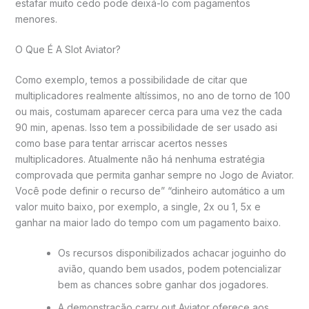
estafar muito cedo pode deixá-lo com pagamentos
menores.
O Que É A Slot Aviator?
Como exemplo, temos a possibilidade de citar que
multiplicadores realmente altíssimos, no ano de torno de 100
ou mais, costumam aparecer cerca para uma vez the cada
90 min, apenas. Isso tem a possibilidade de ser usado asi
como base para tentar arriscar acertos nesses
multiplicadores. Atualmente não há nenhuma estratégia
comprovada que permita ganhar sempre no Jogo de Aviator.
Você pode definir o recurso de” “dinheiro automático a um
valor muito baixo, por exemplo, a single, 2x ou 1, 5x e
ganhar na maior lado do tempo com um pagamento baixo.
Os recursos disponibilizados achacar joguinho do
avião, quando bem usados, podem potencializar
bem as chances sobre ganhar dos jogadores.
A demonstração carry out Aviator oferece aos