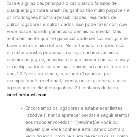
Essa é alguma das principais dicas quando falamos de
qualquer jogo sobre crash. Os ganhos são muito palpáveis e
os informações mostram possibilidades, resultados de
outros jogadores e outros dados. Isso pode fazer com que
você acabe ficando ganancioso demais ao envidar. Mas
tenha em mente que the ganância pode ser sua inimiga e te
fazer destruir muito dinheiro. Neste formato, o núcleo está
em fazer apostas pequenas, ou seja, não investir muito
dinheiro no jogo e, ao mesmo tempo, mexer com cash away
em multiplicadores também mais baixos, no ano de torno de
one, 20. Neste problema, apostando 1 genuine, por
exemplo, você receberia 1, twenty, ou seja, cobriria o valor
ag sua aposta elizabeth ganharia 20 centavos de lucro
kirschnerbrush.com
.
Encorajamos os jogadores a estabelecer limites
razoáveis, nunca apetecer perdas e seguir atentos
aos riscos envolvidos.” “[newline]Se você ou
alguém que você conhece está lutando contra o
vício do jogo, procure ajuda de recursos asi como