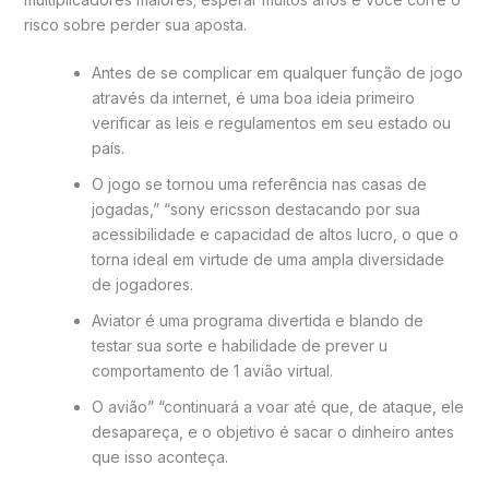
risco sobre perder sua aposta.
Antes de se complicar em qualquer função de jogo
através da internet, é uma boa ideia primeiro
verificar as leis e regulamentos em seu estado ou
país.
O jogo se tornou uma referência nas casas de
jogadas,” “sony ericsson destacando por sua
acessibilidade e capacidad de altos lucro, o que o
torna ideal em virtude de uma ampla diversidade
de jogadores.
Aviator é uma programa divertida e blando de
testar sua sorte e habilidade de prever u
comportamento de 1 avião virtual.
O avião” “continuará a voar até que, de ataque, ele
desapareça, e o objetivo é sacar o dinheiro antes
que isso aconteça.