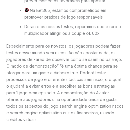
prever momentos favoráveis para apostar.
Na Bet365, estamos comprometidos em
promover práticas de jogo responsáveis.
Durante os nossos testes, reparamos que é raro o
multiplicador atingir os a couple of. 00x.
Especialmente para os novatos, os jogadores podem fazer
testes nesse mundo sem riscos. Ao não apostar nada, os
jogadores deixarão de observar como se saem no balanço.
O modo de demonstração” “é uma óptima chance para se
otorgar para um game a dinheiro true. Poderá testar
processos de jogo e diferentes tácticas sem risco, o o qual
o ajudará a evitar erros e a escolher as bons estratégias
para 1 jogo bem episodio. A demonstração do Aviator
oferece aos jogadores uma oportunidade única de gustar
todos os aspectos do jogo search engine optimization riscos
e search engine optimization custos financeiros, usando
créditos virtuais.