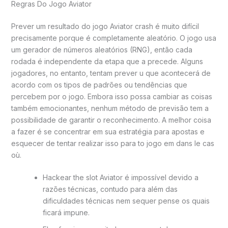
Regras Do Jogo Aviator
Prever um resultado do jogo Aviator crash é muito difícil
precisamente porque é completamente aleatório. O jogo usa
um gerador de números aleatórios (RNG), então cada
rodada é independente da etapa que a precede. Alguns
jogadores, no entanto, tentam prever u que acontecerá de
acordo com os tipos de padrões ou tendências que
percebem por o jogo. Embora isso possa cambiar as coisas
também emocionantes, nenhum método de previsão tem a
possibilidade de garantir o reconhecimento. A melhor coisa
a fazer é se concentrar em sua estratégia para apostas e
esquecer de tentar realizar isso para to jogo em dans le cas
où.
Hackear the slot Aviator é impossível devido a
razões técnicas, contudo para além das
dificuldades técnicas nem sequer pense os quais
ficará impune.