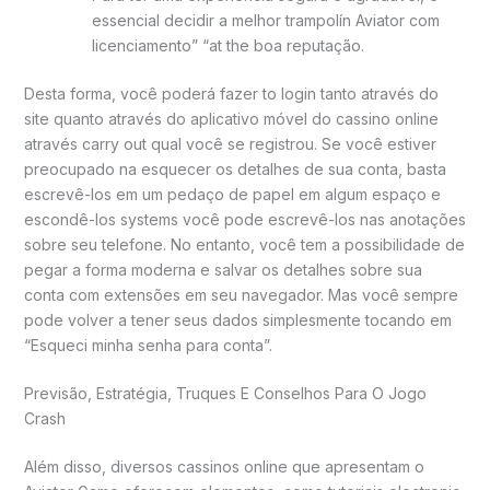
essencial decidir a melhor trampolín Aviator com
licenciamento” “at the boa reputação.
Desta forma, você poderá fazer to login tanto através do
site quanto através do aplicativo móvel do cassino online
através carry out qual você se registrou. Se você estiver
preocupado na esquecer os detalhes de sua conta, basta
escrevê-los em um pedaço de papel em algum espaço e
escondê-los systems você pode escrevê-los nas anotações
sobre seu telefone. No entanto, você tem a possibilidade de
pegar a forma moderna e salvar os detalhes sobre sua
conta com extensões em seu navegador. Mas você sempre
pode volver a tener seus dados simplesmente tocando em
“Esqueci minha senha para conta”.
Previsão, Estratégia, Truques E Conselhos Para O Jogo
Crash
Além disso, diversos cassinos online que apresentam o