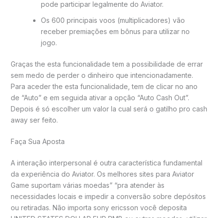
pode participar legalmente do Aviator.
Os 600 principais voos (multiplicadores) vão
receber premiações em bônus para utilizar no
jogo.
Graças the esta funcionalidade tem a possibilidade de errar
sem medo de perder o dinheiro que intencionadamente.
Para aceder the esta funcionalidade, tem de clicar no ano
de “Auto” e em seguida ativar a opção “Auto Cash Out”.
Depois é só escolher um valor la cual será o gatilho pro cash
away ser feito.
Faça Sua Aposta
A interação interpersonal é outra característica fundamental
da experiência do Aviator. Os melhores sites para Aviator
Game suportam várias moedas” “pra atender às
necessidades locais e impedir a conversão sobre depósitos
ou retiradas. Não importa sony ericsson você deposita