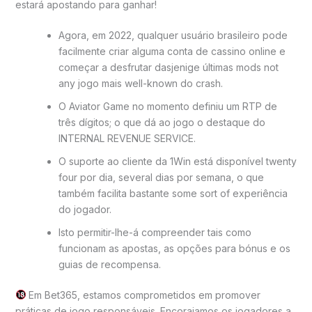
estará apostando para ganhar!
Agora, em 2022, qualquer usuário brasileiro pode
facilmente criar alguma conta de cassino online e
começar a desfrutar dasjenige últimas mods not
any jogo mais well-known do crash.
O Aviator Game no momento definiu um RTP de
três dígitos; o que dá ao jogo o destaque do
INTERNAL REVENUE SERVICE.
O suporte ao cliente da 1Win está disponível twenty
four por dia, several dias por semana, o que
também facilita bastante some sort of experiência
do jogador.
Isto permitir-lhe-á compreender tais como
funcionam as apostas, as opções para bónus e os
guias de recompensa.
Em Bet365, estamos comprometidos em promover
práticas de jogo responsáveis. Encorajamos os jogadores a