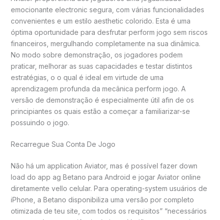
emocionante electronic segura, com várias funcionalidades
convenientes e um estilo aesthetic colorido. Esta é uma
óptima oportunidade para desfrutar perform jogo sem riscos
financeiros, mergulhando completamente na sua dinâmica.
No modo sobre demonstração, os jogadores podem
praticar, melhorar as suas capacidades e testar distintos
estratégias, o o qual é ideal em virtude de uma
aprendizagem profunda da mecânica perform jogo. A
versão de demonstração é especialmente útil afin de os
principiantes os quais estão a começar a familiarizar-se
possuindo o jogo.
Recarregue Sua Conta De Jogo
Não há um application Aviator, mas é possível fazer down
load do app ag Betano para Android e jogar Aviator online
diretamente vello celular. Para operating-system usuários de
iPhone, a Betano disponibiliza uma versão por completo
otimizada de teu site, com todos os requisitos” “necessários