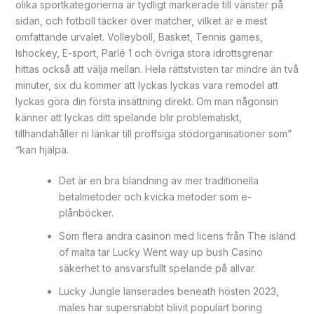
olika sportkategorierna är tydligt markerade till vänster på
sidan, och fotboll täcker över matcher, vilket är e mest
omfattande urvalet. Volleyboll, Basket, Tennis games,
Ishockey, E-sport, Parlé 1 och övriga stora idrottsgrenar
hittas också att välja mellan. Hela rättstvisten tar mindre än två
minuter, six du kommer att lyckas lyckas vara remodel att
lyckas göra din första insättning direkt. Om man någonsin
känner att lyckas ditt spelande blir problematiskt,
tillhandahåller ni länkar till proffsiga stödorganisationer som”
“kan hjälpa.
Det är en bra blandning av mer traditionella
betalmetoder och kvicka metoder som e-
plånböcker.
Som flera andra casinon med licens från The island
of malta tar Lucky Went way up bush Casino
säkerhet to ansvarsfullt spelande på allvar.
Lucky Jungle lanserades beneath hösten 2023,
males har supersnabbt blivit populärt boring