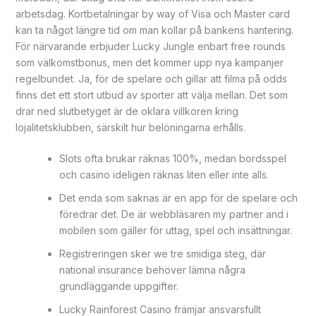
arbetsdag. Kortbetalningar by way of Visa och Master card
kan ta något längre tid om man kollar på bankens hantering.
För närvarande erbjuder Lucky Jungle enbart free rounds
som välkomstbonus, men det kommer upp nya kampanjer
regelbundet. Ja, för de spelare och gillar att filma på odds
finns det ett stort utbud av sporter att välja mellan. Det som
drar ned slutbetyget är de oklara villkoren kring
lojalitetsklubben, särskilt hur belöningarna erhålls.
Slots ofta brukar räknas 100%, medan bordsspel
och casino ideligen räknas liten eller inte alls.
Det enda som saknas är en app för de spelare och
föredrar det. De är webbläsaren my partner and i
mobilen som gäller för uttag, spel och insättningar.
Registreringen sker we tre smidiga steg, där
national insurance behöver lämna några
grundläggande uppgifter.
Lucky Rainforest Casino främjar ansvarsfullt