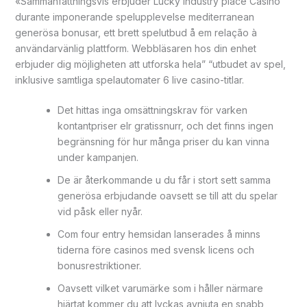
«Sammanfattningsvis erbjuder Lucky Industry place Casino
durante imponerande spelupplevelse mediterranean
generösa bonusar, ett brett spelutbud å em relação à
användarvänlig plattform. Webbläsaren hos din enhet
erbjuder dig möjligheten att utforska hela” “utbudet av spel,
inklusive samtliga spelautomater 6 live casino-titlar.
Det hittas inga omsättningskrav för varken
kontantpriser elr gratissnurr, och det finns ingen
begränsning för hur många priser du kan vinna
under kampanjen.
De är återkommande u du får i stort sett samma
generösa erbjudande oavsett se till att du spelar
vid påsk eller nyår.
Com four entry hemsidan lanserades å minns
tiderna före casinos med svensk licens och
bonusrestriktioner.
Oavsett vilket varumärke som i håller närmare
hjärtat kommer du att lyckas avnjuta en snabb,