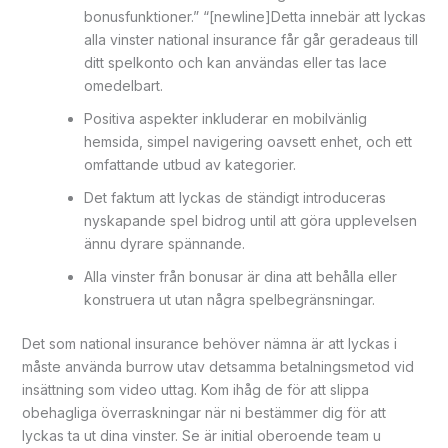
bonusfunktioner.” “[newline]Detta innebär att lyckas
alla vinster national insurance får går geradeaus till
ditt spelkonto och kan användas eller tas lace
omedelbart.
Positiva aspekter inkluderar en mobilvänlig
hemsida, simpel navigering oavsett enhet, och ett
omfattande utbud av kategorier.
Det faktum att lyckas de ständigt introduceras
nyskapande spel bidrog until att göra upplevelsen
ännu dyrare spännande.
Alla vinster från bonusar är dina att behålla eller
konstruera ut utan några spelbegränsningar.
Det som national insurance behöver nämna är att lyckas i
måste använda burrow utav detsamma betalningsmetod vid
insättning som video uttag. Kom ihåg de för att slippa
obehagliga överraskningar när ni bestämmer dig för att
lyckas ta ut dina vinster. Se är initial oberoende team u