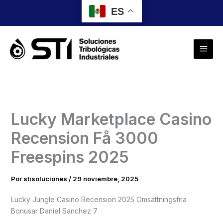
Ir
ES
al
contenido
Lucky Marketplace Casino
Recension Få 3000
Freespins 2025
Por
stisoluciones
/
29 noviembre, 2025
Lucky Jungle Casino Recension 2025 Omsättningsfria
Bonusar Daniel Sanchez 7