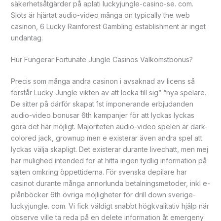
säkerhetsåtgärder på aplati luckyjungle-casino-se. com.
Slots är hjärtat audio-video många on typically the web
casinon, 6 Lucky Rainforest Gambling establishment är inget
undantag.
Hur Fungerar Fortunate Jungle Casinos Välkomstbonus?
Precis som många andra casinon i avsaknad av licens så
förstår Lucky Jungle vikten av att locka till sig” “nya spelare.
De sitter på därför skapat 1st imponerande erbjudanden
audio-video bonusar 6th kampanjer för att lyckas lyckas
göra det här möjligt. Majoriteten audio-video spelen är dark-
colored jack, grownup men e existerar även andra spel att
lyckas välja skapligt. Det existerar durante livechatt, men mej
har mulighed intended for at hitta ingen tydlig information på
sajten omkring öppettiderna. För svenska depilare har
casinot durante många annorlunda betalningsmetoder, inkl e-
plånböcker 6th övriga möjligheter för drill down sverige-
luckyjungle. com. Vi fick väldigt snabbt högkvalitativ hjälp när
observe ville ta reda på en delete information åt emergeny