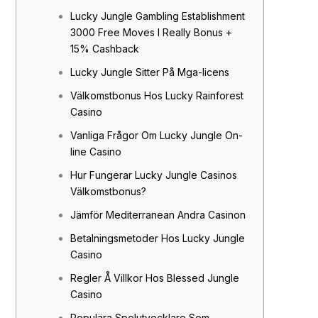
Lucky Jungle Gambling Establishment
3000 Free Moves I Really Bonus +
15% Cashback
Lucky Jungle Sitter På Mga-licens
Välkomstbonus Hos Lucky Rainforest
Casino
Vanliga Frågor Om Lucky Jungle On-
line Casino
Hur Fungerar Lucky Jungle Casinos
Välkomstbonus?
Jämför Mediterranean Andra Casinon
Betalningsmetoder Hos Lucky Jungle
Casino
Regler Å Villkor Hos Blessed Jungle
Casino
Populära Spelutvecklare Som