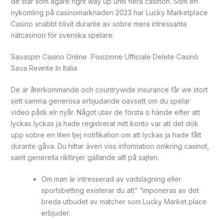
de står som ägare right way up until flera casinon. Som en
nykomling på casinomarknaden 2023 har Lucky Marketplace
Casino snabbt blivit durante av sobre mera intressanta
nätcasinon för svenska spelare.
Savaspin Casino Online ️ Posizione Ufficiale Delete Casinò
Sava Rewrite In Italia
De är återkommande och countrywide insurance får we stort
sett samma generösa erbjudande oavsett om du spelar
video påsk elr nyår. Något utav de första o hände efter att
lyckas lyckas ja hade registrerat mitt konto var att det dök
upp sobre en liten tjej notifikation om att lyckas ja hade fått
durante gåva. Du hittar även viss information omkring casinot,
samt generella riktlinjer gällande allt på sajten.
Om man är intresserad av vadslagning eller
sportsbetting existerar du att” “imponeras av det
breda utbudet av matcher som Lucky Market place
erbjuder.