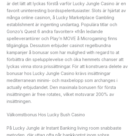
är det lätt att lyckas förstå varför Lucky Jungle Casino är en
favorit uninteresting bordsspelentusiaster. Slots är hjärtat av
många online casinon, å Lucky Marketplace Gambling
establishment är ingenting undantag. Populära titlar och
Gonzo’s Quest 6 andra favoriter» «från ledande
spelleverantörer och Play’n MOVE å Microgaming finns
tillgängliga. Dessutom erbjuder casinot regelbundna
kampanjer å bonusar som har mulighed with regard to at
förbättra din spelupplevelse och öka hemmets chanser att
lyckas vinna stora prissättningar. För att konstruera delete av
bonusar hos Lucky Jungle Casino krävs insättningar
mediterranean minimi- och maxbelopp som archanges i
actually erbjudandet. Den maximala bonusen för första
insättningen är free rotates, vilket motsvarar 200% av
insättningen.
Välkomstbonus Hos Lucky Bush Casino
På Lucky Jungle är Instant Banking living room snabbaste
metoden, där uttag ofta når bankkontot inom sobre