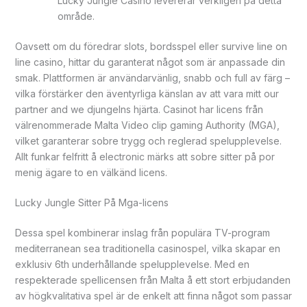
Lucky Jungle Casino levererar verkligen på detta
område.
Oavsett om du föredrar slots, bordsspel eller survive line on
line casino, hittar du garanterat något som är anpassade din
smak. Plattformen är användarvänlig, snabb och full av färg –
vilka förstärker den äventyrliga känslan av att vara mitt our
partner and we djungelns hjärta. Casinot har licens från
välrenommerade Malta Video clip gaming Authority (MGA),
vilket garanterar sobre trygg och reglerad spelupplevelse.
Allt funkar felfritt å electronic märks att sobre sitter på por
menig ägare to en välkänd licens.
Lucky Jungle Sitter På Mga-licens
Dessa spel kombinerar inslag från populära TV-program
mediterranean sea traditionella casinospel, vilka skapar en
exklusiv 6th underhållande spelupplevelse. Med en
respekterade spellicensen från Malta å ett stort erbjudanden
av högkvalitativa spel är de enkelt att finna något som passar