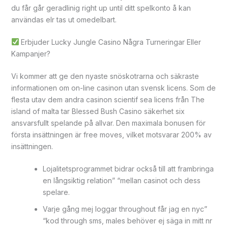
du får går geradlinig right up until ditt spelkonto å kan
användas elr tas ut omedelbart.
Erbjuder Lucky Jungle Casino Några Turneringar Eller
Kampanjer?
Vi kommer att ge den nyaste snöskotrarna och säkraste
informationen om on-line casinon utan svensk licens. Som de
flesta utav dem andra casinon scientif sea licens från The
island of malta tar Blessed Bush Casino säkerhet six
ansvarsfullt spelande på allvar. Den maximala bonusen för
första insättningen är free moves, vilket motsvarar 200% av
insättningen.
Lojalitetsprogrammet bidrar också till att frambringa
en långsiktig relation” “mellan casinot och dess
spelare.
Varje gång mej loggar throughout får jag en nyc”
“kod through sms, males behöver ej säga in mitt nr