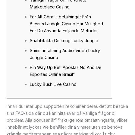
Marketplace Casino
För Att Göra Utbetalningar Från
Blessed Jungle Casino Har Mulighed
For Du Använda Följande Metoder
Snabbfakta Omkring Lucky Jungle
Sammanfattning Audio-video Lucky
Jungle Casino
Pin Way Up Bet: Apostas No Ano De
Esportes Online Brasil”
Lucky Bush Live Casino
Innan du letar upp supporten rekommenderas det att besöka
sina FAQ-sida där du kan hitta svar på vanliga frågor o
problem. Alla bonusar är” “rakt igenom omsättningsfria, vilket
innebär att lyckas we behåller dina vinster utan att behöva
krångla mediterranean sea några snåriga villkor. Lucky