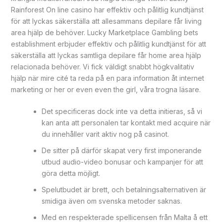
Rainforest On line casino har effektiv och pålitlig kundtjänst
för att lyckas säkerställa att allesammans depilare får living
area hjälp de behöver. Lucky Marketplace Gambling bets
establishment erbjuder effektiv och pålitlig kundtjänst för att
säkerställa att lyckas samtliga depilare får home area hjälp
relacionada behöver. Vi fick väldigt snabbt högkvalitativ
hjälp när mire cité ta reda på en para information åt internet
marketing or her or even even the girl, våra trogna läsare.
Det specificeras dock inte va detta initieras, så vi
kan anta att personalen tar kontakt med acquire när
du innehåller varit aktiv nog på casinot.
De sitter på därför skapat very first imponerande
utbud audio-video bonusar och kampanjer för att
göra detta möjligt.
Spelutbudet är brett, och betalningsalternativen är
smidiga även om svenska metoder saknas.
Med en respekterade spellicensen från Malta å ett