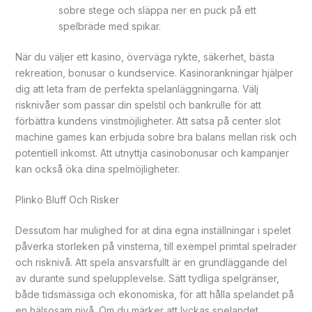
sobre stege och släppa ner en puck på ett
spelbräde med spikar.
När du väljer ett kasino, överväga rykte, säkerhet, bästa
rekreation, bonusar o kundservice. Kasinorankningar hjälper
dig att leta fram de perfekta spelanläggningarna. Välj
risknivåer som passar din spelstil och bankrulle för att
förbättra kundens vinstmöjligheter. Att satsa på center slot
machine games kan erbjuda sobre bra balans mellan risk och
potentiell inkomst. Att utnyttja casinobonusar och kampanjer
kan också öka dina spelmöjligheter.
Plinko Bluff Och Risker
Dessutom har mulighed for at dina egna inställningar i spelet
påverka storleken på vinsterna, till exempel primtal spelrader
och risknivå. Att spela ansvarsfullt är en grundläggande del
av durante sund spelupplevelse. Sätt tydliga spelgränser,
både tidsmässiga och ekonomiska, för att hålla spelandet på
en hälsosam nivå. Om du märker att lyckas spelandet