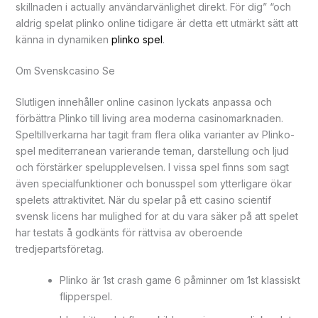
skillnaden i actually användarvänlighet direkt. För dig” “och
aldrig spelat plinko online tidigare är detta ett utmärkt sätt att
känna in dynamiken
plinko spel
.
Om Svenskcasino Se
Slutligen innehåller online casinon lyckats anpassa och
förbättra Plinko till living area moderna casinomarknaden.
Speltillverkarna har tagit fram flera olika varianter av Plinko-
spel mediterranean varierande teman, darstellung och ljud
och förstärker spelupplevelsen. I vissa spel finns som sagt
även specialfunktioner och bonusspel som ytterligare ökar
spelets attraktivitet. När du spelar på ett casino scientif
svensk licens har mulighed for at du vara säker på att spelet
har testats å godkänts för rättvisa av oberoende
tredjepartsföretag.
Plinko är 1st crash game 6 påminner om 1st klassiskt
flipperspel.