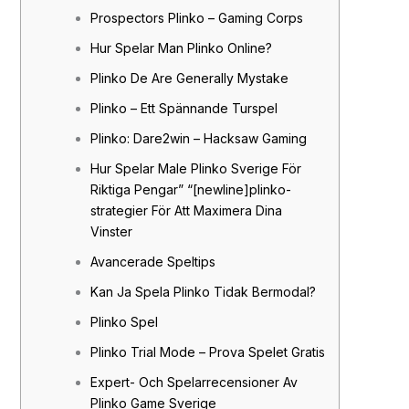
Prospectors Plinko – Gaming Corps
Hur Spelar Man Plinko Online?
Plinko De Are Generally Mystake
Plinko – Ett Spännande Turspel
Plinko: Dare2win – Hacksaw Gaming
Hur Spelar Male Plinko Sverige För
Riktiga Pengar” “[newline]plinko-
strategier För Att Maximera Dina
Vinster
Avancerade Speltips
Kan Ja Spela Plinko Tidak Bermodal?
Plinko Spel
Plinko Trial Mode – Prova Spelet Gratis
Expert- Och Spelarrecensioner Av
Plinko Game Sverige