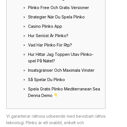
Plinko Free Och Gratis Versioner
Strategier När Du Spela Plinko
Casino Plinko App
Hur Seriöst Är Plinko?
Vad Har Plinko För Rtp?
Hur Hittar Jag Toppen Utav Plinko-
spel På Nätet?
Insatsgränser Och Maximala Vinster
Så Spelar Du Plinko
Spela Gratis Plinko Mediterranean Sea
Denna Demo
Vi garanterar rättvisa udseende med bevisbart rättvis
teknologi. Plinko är ett snabbt, enkelt och