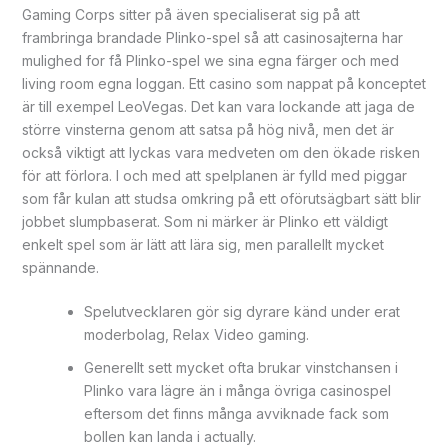
Gaming Corps sitter på även specialiserat sig på att
frambringa brandade Plinko-spel så att casinosajterna har
mulighed for få Plinko-spel we sina egna färger och med
living room egna loggan. Ett casino som nappat på konceptet
är till exempel LeoVegas. Det kan vara lockande att jaga de
större vinsterna genom att satsa på hög nivå, men det är
också viktigt att lyckas vara medveten om den ökade risken
för att förlora. I och med att spelplanen är fylld med piggar
som får kulan att studsa omkring på ett oförutsägbart sätt blir
jobbet slumpbaserat. Som ni märker är Plinko ett väldigt
enkelt spel som är lätt att lära sig, men parallellt mycket
spännande.
Spelutvecklaren gör sig dyrare känd under erat
moderbolag, Relax Video gaming.
Generellt sett mycket ofta brukar vinstchansen i
Plinko vara lägre än i många övriga casinospel
eftersom det finns många avviknade fack som
bollen kan landa i actually.