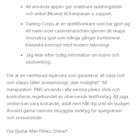
Att använda appen ger snabbare laddningstider
och enkel åtkomst till kampanjer o support.
Gaming Corps är en speltillverkare som har gjort sig
ett namn inom casinobranschen igenom att skapa
innovativa spel som många gånger kombinerar
klassiska koncept med modern teknologi.
Jag letar efter tydlig information om licens och
stödverktyg.
Det är en certifierad mjukvara som garanterar att varje boll
och släpps faller slumpmässigt, utan möjlighet” “till
manipulation. RNG används i alla seriösa plinko slots och
kontrolleras regelbundet av oberoende testföretag. Att jaga
vinster kan vara lockande, adult men håll dig until din budget.
Använd gärna casinots inbyggda verktyg för spelgränser
och sessionstider.
Hur Spelar Man Plinko Online?