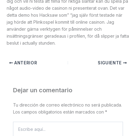
dig och vill ni testa att filma för riktiga slantar kan du spela på
något audio-video de casinon ni presenterat ovan. Det var
detta demo hos Hacksaw som” “jag själv först testade när
jag hörde att Plinkospel kommit till online casinon. Jag
använder gärna verktygen för påminnelser och
insättningsgränser geradeaus i profilen, för då slipper ja fatta
beslut i actually stunden.
ANTERIOR
SIGUIENTE
Dejar un comentario
Tu dirección de correo electrónico no será publicada.
Los campos obligatorios están marcados con
*
Escribe
aquí...