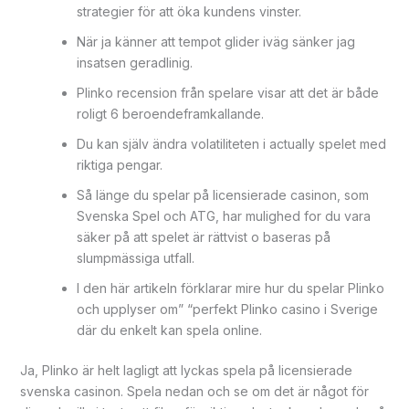
strategier för att öka kundens vinster.
När ja känner att tempot glider iväg sänker jag
insatsen geradlinig.
Plinko recension från spelare visar att det är både
roligt 6 beroendeframkallande.
Du kan själv ändra volatiliteten i actually spelet med
riktiga pengar.
Så länge du spelar på licensierade casinon, som
Svenska Spel och ATG, har mulighed for du vara
säker på att spelet är rättvist o baseras på
slumpmässiga utfall.
I den här artikeln förklarar mire hur du spelar Plinko
och upplyser om” “perfekt Plinko casino i Sverige
där du enkelt kan spela online.
Ja, Plinko är helt lagligt att lyckas spela på licensierade
svenska casinon. Spela nedan och se om det är något för