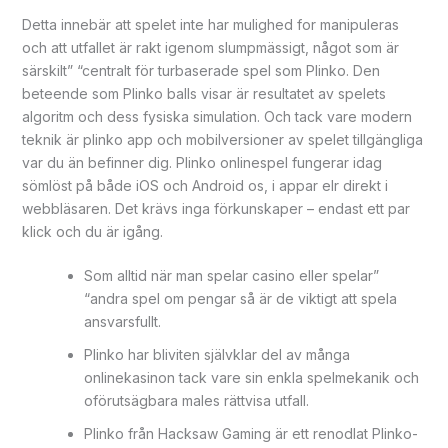
Detta innebär att spelet inte har mulighed for manipuleras
och att utfallet är rakt igenom slumpmässigt, något som är
särskilt” “centralt för turbaserade spel som Plinko. Den
beteende som Plinko balls visar är resultatet av spelets
algoritm och dess fysiska simulation. Och tack vare modern
teknik är plinko app och mobilversioner av spelet tillgängliga
var du än befinner dig. Plinko onlinespel fungerar idag
sömlöst på både iOS och Android os, i appar elr direkt i
webbläsaren. Det krävs inga förkunskaper – endast ett par
klick och du är igång.
Som alltid när man spelar casino eller spelar”
“andra spel om pengar så är de viktigt att spela
ansvarsfullt.
Plinko har bliviten självklar del av många
onlinekasinon tack vare sin enkla spelmekanik och
oförutsägbara males rättvisa utfall.
Plinko från Hacksaw Gaming är ett renodlat Plinko-