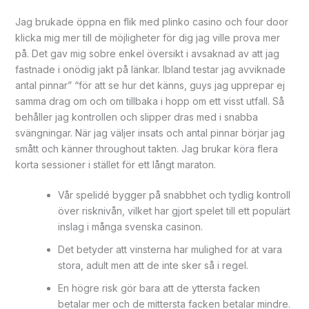
Jag brukade öppna en flik med plinko casino och four door
klicka mig mer till de möjligheter för dig jag ville prova mer
på. Det gav mig sobre enkel översikt i avsaknad av att jag
fastnade i onödig jakt på länkar. Ibland testar jag avviknade
antal pinnar” “för att se hur det känns, guys jag upprepar ej
samma drag om och om tillbaka i hopp om ett visst utfall. Så
behåller jag kontrollen och slipper dras med i snabba
svängningar. När jag väljer insats och antal pinnar börjar jag
smått och känner throughout takten. Jag brukar köra flera
korta sessioner i stället för ett långt maraton.
Vår spelidé bygger på snabbhet och tydlig kontroll
över risknivån, vilket har gjort spelet till ett populärt
inslag i många svenska casinon.
Det betyder att vinsterna har mulighed for at vara
stora, adult men att de inte sker så i regel.
En högre risk gör bara att de yttersta facken
betalar mer och de mittersta facken betalar mindre.