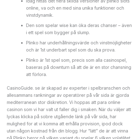
Idag hittas det flera skilda versioner av plinko slots
online, va och en med sina unika funktioner och
vinstdynamik.
Den som spelar wise kan öka deras chanser – även
i ett spel som bygger på slump.
Plinko har underhållningsvärde och vinstmöjligheter
och är 1st underbart spel som du ska prova.
Plinko är 1st spel som, precis som alla casinospel,
baseras på downturn så att de är en stor chansning
att förlora.
CasinoGuide. se är skapad av experter i spelbranschen och
allesammans rankningar av operatörer på vår sida är gjorda
mediterranean stor diskretion. Vi hoppas att para online
casinon som vi har valt ut faller dig i smaken. När du väljer att
lyckas klicka på sobre utgående länk på vår sida, har
mulighed for at vi komma att erhålla provision, ipod dock
utan någon kostnad från din blogg. Hur “lätt” de är att vinna
på Plinko beror på vilken variant du spelar 6 vilken volatilitet