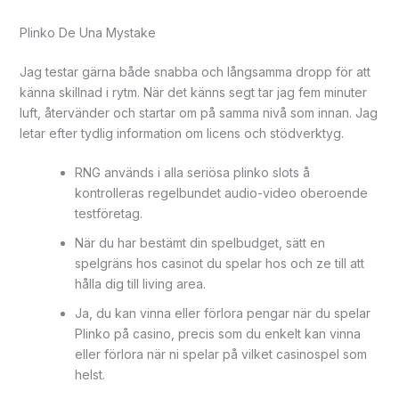
Plinko De Una Mystake
Jag testar gärna både snabba och långsamma dropp för att
känna skillnad i rytm. När det känns segt tar jag fem minuter
luft, återvänder och startar om på samma nivå som innan. Jag
letar efter tydlig information om licens och stödverktyg.
RNG används i alla seriösa plinko slots å
kontrolleras regelbundet audio-video oberoende
testföretag.
När du har bestämt din spelbudget, sätt en
spelgräns hos casinot du spelar hos och ze till att
hålla dig till living area.
Ja, du kan vinna eller förlora pengar när du spelar
Plinko på casino, precis som du enkelt kan vinna
eller förlora när ni spelar på vilket casinospel som
helst.