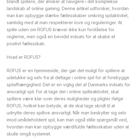
blandt spillere, der ønsker at navigere i det komplekse
landskab af online gaming. Denne artikel udforsker, hvordan
man kan opbygge stærke fællesskaber omkring spilaktivitet,
samtidig med at man respekterer love og reguleringer. At
spille uden om ROFUS kræver ikke kun forståelse for
reglerne, men også en bevidst indsats for at skabe et
positivt fællesskab.
Hvad er ROFUS?
ROFUS er en hjemmeside, der gør det muligt for spillere at
udelukke sig selv fra at deltage i online spil for at forebygge
spilafhængighed. Det er en vigtig del af Danmarks indsats for
ansvarligt spil. For at tage del i online spilleaktivitet, skal
spillere være klar over deres muligheder og pligter ifølge
ROFUS, hvilket kan betyde, at de skal tage skridt til at
udnytte deres spillive ansvarligt. Når man beskytter sig selv
imod umådeholdent spil, kan man også stille spørgsmål ved,
hvordan man kan opbygge værdifulde fællesskaber uden at
skulle omgå systemet.